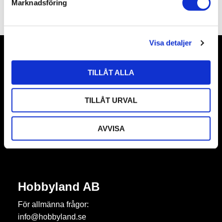
Marknadsföring
Omdömen
v
a
l
Visa detaljer
Nyhetsbrev
TILLÅT ALLA
TILLÅT URVAL
Prenumerera
AVVISA
Dina personuppgifter behandlas i enlighet med vår
integritetspolicy
.
Hobbyland AB
För allmänna frågor:
info@hobbyland.se