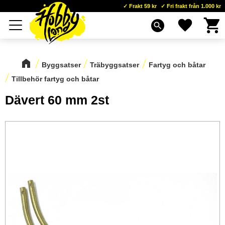
Frakt 59 kr
Fri frakt från 1.000 kr
Kundva
Favoriter
Meny
search
Byggsatser
Träbyggsatser
Fartyg och båtar
Tillbehör fartyg och båtar
Dävert 60 mm 2st