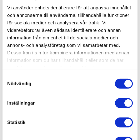
-
+
Vi använder enhetsidentifierare för att anpassa innehållet
och annonserna till användarna, tillhandahålla funktioner
för sociala medier och analysera vår trafik. Vi
Lägg till i favoriter
vidarebefordrar även sådana identifierare och annan
information från din enhet till de sociala medier och
Lagerstatus
7 st i lager
annons- och analysföretag som vi samarbetar med.
Artikelnr
BBLBF0494
Dessa kan i sin tur kombinera informationen med annan
Leveranstid
skickas från oss inom 3-5 vardagar
information som du har tillhandahållit eller som de har
samlat in när du har använt deras tjänster.
Allmänt
S
Nödvändig
a
m
t
Inställningar
y
c
k
Statistik
e
s