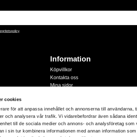
tegritetspolicy
.
Information
Köpvillkor
Kontakta oss
Mina sidor
Om Hobbyland
r cookies
Personuppgiftspolicy och
cookies
rare för att anpassa innehållet och annonserna till användarna, t
Inspiration & Passion
er och analysera vår trafik. Vi vidarebefordrar även sådana ident
 enhet till de sociala medier och annons- och analysföretag som 
 i sin tur kombinera informationen med annan information som