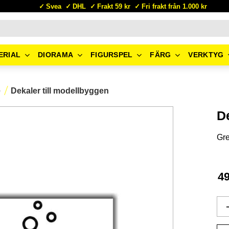
Svea
DHL
Frakt 59 kr
Fri frakt från 1.000 kr
ERIAL
DIORAMA
FIGURSPEL
FÄRG
VERKTYG
e
Dekaler till modellbyggen
D
Gre
4