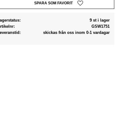
Lägg till i favoriter
agerstatus
9 st i lager
rtikelnr
GSW1751
everanstid
skickas från oss inom 0-1 vardagar