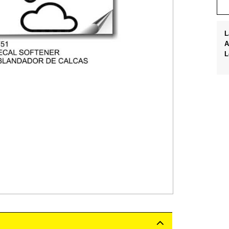
L
A
L