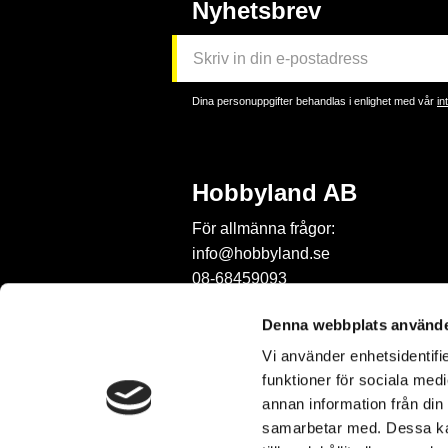
Nyhetsbrev
Dina personuppgifter behandlas i enlighet med vår
in
Hobbyland AB
För allmänna frågor:
info@hobbyland.se
08-68459093
För frågor om beställningar:
Denna webbplats använde
order@hobbyland.se
Vi använder enhetsidentifie
08-68459093
funktioner för sociala medi
Telefontid:
annan information från din
vardagar mellan 9-11
samarbetar med. Dessa kan