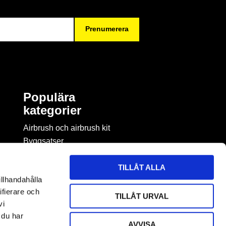
Prenumerera
Populära
kategorier
Airbrush och airbrush kit
Byggsatser
Böcker & tidningar om
modellbygge
TILLÅT ALLA
Byggmaterial
illhandahålla
Figurspel
ifierare och
TILLÅT URVAL
LEGO
vi
 du har
AVVISA