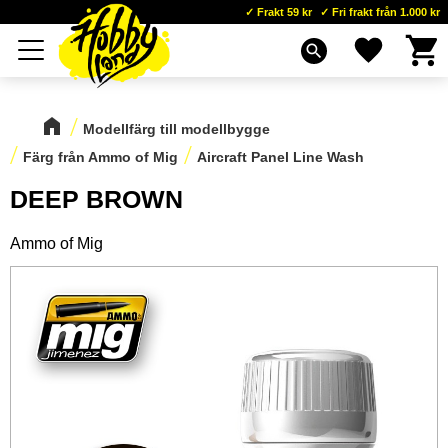
Frakt 59 kr
Fri frakt från 1.000 kr
Kundva
Favoriter
Meny
search
Modellfärg till modellbygge
Färg från Ammo of Mig
Aircraft Panel Line Wash
DEEP BROWN
Ammo of Mig