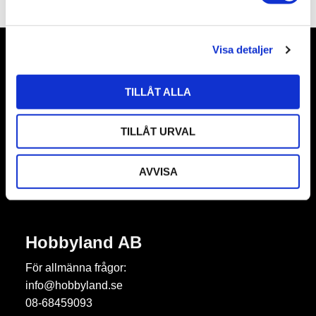
a
l
Visa detaljer
Nyhetsbrev
TILLÅT ALLA
TILLÅT URVAL
Prenumerera
AVVISA
Dina personuppgifter behandlas i enlighet med vår
integritetspolicy
.
Hobbyland AB
För allmänna frågor:
info@hobbyland.se
08-68459093