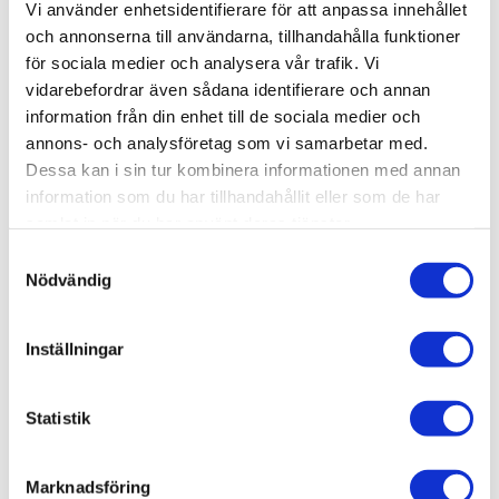
Vi använder enhetsidentifierare för att anpassa innehållet
Lagerstatus
2 st i lager
och annonserna till användarna, tillhandahålla funktioner
Artikelnr
AMIG1618
Leveranstid
skickas från oss inom 0-1 vardagar
för sociala medier och analysera vår trafik. Vi
vidarebefordrar även sådana identifierare och annan
information från din enhet till de sociala medier och
Allmänt
annons- och analysföretag som vi samarbetar med.
Dessa kan i sin tur kombinera informationen med annan
Omdömen
information som du har tillhandahållit eller som de har
samlat in när du har använt deras tjänster.
Produktens betyg
Baserat på 0 betyg.
S
Nödvändig
a
Du
m
t
Inställningar
y
c
k
Statistik
e
Bli den första att lämna ett omdöme.
s
Marknadsföring
v