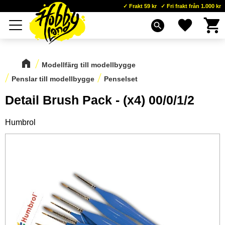
Frakt 59 kr
Fri frakt från 1.000 kr
Kundva
Favoriter
Meny
search
Modellfärg till modellbygge
Penslar till modellbygge
Penselset
Detail Brush Pack - (x4) 00/0/1/2
Humbrol