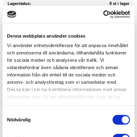
Lagerstatus
8 st i lager
Artikelnr
AG4304
Leveranstid
skickas från oss inom 0-1 vardagar
Denna webbplats använder cookies
Allmänt
Vi använder enhetsidentifierare för att anpassa innehållet
och annonserna till användarna, tillhandahålla funktioner
för sociala medier och analysera vår trafik. Vi
vidarebefordrar även sådana identifierare och annan
information från din enhet till de sociala medier och
annons- och analysföretag som vi samarbetar med.
Dessa kan i sin tur kombinera informationen med annan
information som du har tillhandahållit eller som de har
samlat in när du har använt deras tjänster.
S
Nödvändig
a
m
t