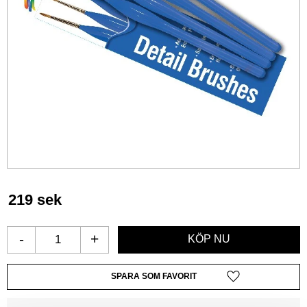
219
sek
-
+
Lägg till i favoriter