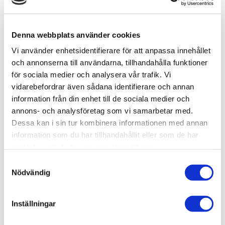
Lagerstatus
55 st i lager
Artikelnr
VALB07001
Denna webbplats använder cookies
Leveranstid
skickas från oss inom 0-1 vardagar
Vi använder enhetsidentifierare för att anpassa innehållet
och annonserna till användarna, tillhandahålla funktioner
för sociala medier och analysera vår trafik. Vi
Allmänt
vidarebefordrar även sådana identifierare och annan
Tillverkarens beskrivning:
information från din enhet till de sociala medier och
If you are passionate about the dry brush effect, our Dry
annons- och analysföretag som vi samarbetar med.
Brushes are ideal for you. Made with natural hair, they
Dessa kan i sin tur kombinera informationen med annan
are designed for the application of dry brush techniques
information som du har tillhandahållit eller som de har
on models and terrains, as well as for the creation of
samlat in när du har använt deras tjänster.
effects and textures on miniatures. Their softness and
S
resistance will allow you to achieve amazing results.
Nödvändig
a
Available in four sizes.
m
t
Inställningar
Specification:
y
Hair length: 9mm
c