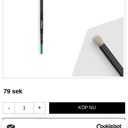
79
sek
-
+
Lägg till i favoriter