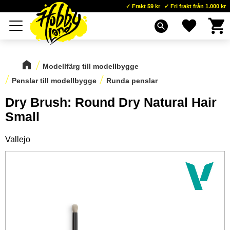
Frakt 59 kr
Fri frakt från 1.000 kr
Kundva
Favoriter
Meny
search
Modellfärg till modellbygge
Penslar till modellbygge
Runda penslar
Dry Brush: Round Dry Natural Hair
Small
Vallejo