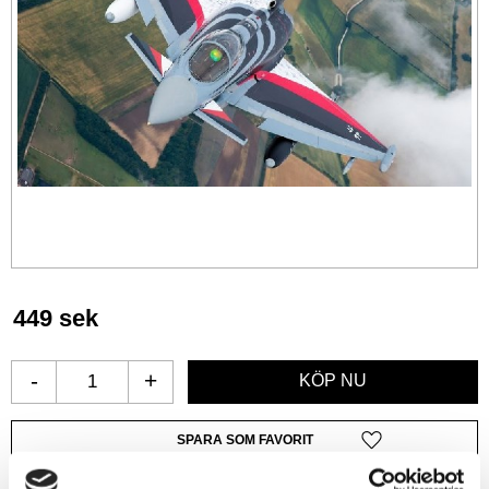
449
sek
-
+
Lägg till i favoriter