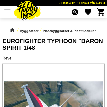
Frakt 59 kr
Fri frakt från 1.000 kr
Kundva
Favoriter
Meny
search
Byggsatser
Plastbyggsatser & Plastmodeller
EUROFIGHTER TYPHOON "BARON
SPIRIT 1/48
Revell