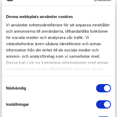
Lagerstatus
Beställningsvara
Artikelnr
RE03848
Leveranstid
ca 14 dagar efter beställning
Denna webbplats använder cookies
1 Betyg
Vi använder enhetsidentifierare för att anpassa innehållet
och annonserna till användarna, tillhandahålla funktioner
för sociala medier och analysera vår trafik. Vi
Allmänt
vidarebefordrar även sådana identifierare och annan
Omdömen
information från din enhet till de sociala medier och
annons- och analysföretag som vi samarbetar med.
Dessa kan i sin tur kombinera informationen med annan
Produktens betyg
Baserat på 1 betyg.
information som du har tillhandahållit eller som de har
Du
samlat in när du har använt deras tjänster.
S
Nödvändig
a
m
t
Inställningar
y
c