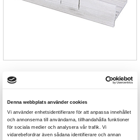
179
sek
-
+
Denna webbplats använder cookies
Vi använder enhetsidentifierare för att anpassa innehållet
Lägg till i favoriter
och annonserna till användarna, tillhandahålla funktioner
för sociala medier och analysera vår trafik. Vi
Lagerstatus
8 st i lager
Artikelnr
EX55665
vidarebefordrar även sådana identifierare och annan
Leveranstid
skickas från oss inom 3-5 vardagar