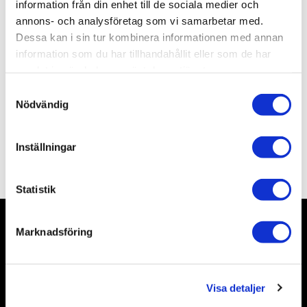
information från din enhet till de sociala medier och
annons- och analysföretag som vi samarbetar med.
Dessa kan i sin tur kombinera informationen med annan
Allmänt
information som du har tillhandahållit eller som de har
samlat in när du har använt deras tjänster.
S
Nödvändig
a
m
t
Inställningar
y
Omdömen
c
k
Statistik
e
s
Marknadsföring
v
Nyhetsbrev
a
l
Visa detaljer