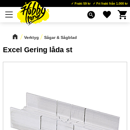
Frakt 59 kr
Fri frakt från 1.000 kr
Kundva
Favoriter
Meny
search
Verktyg
Sågar & Sågblad
Excel Gering låda st