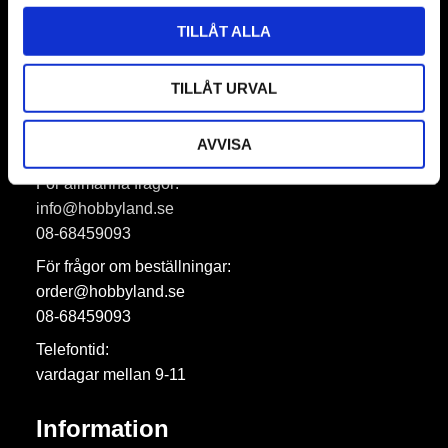
Prenumerera
TILLÅT ALLA
Dina personuppgifter behandlas i enlighet med vår
integritetspolicy
.
TILLÅT URVAL
Hobbyland AB
AVVISA
För allmänna frågor:
info@hobbyland.se
08-68459093
För frågor om beställningar:
order@hobbyland.se
08-68459093
Telefontid:
vardagar mellan 9-11
Information