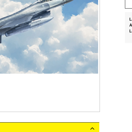
L
A
L