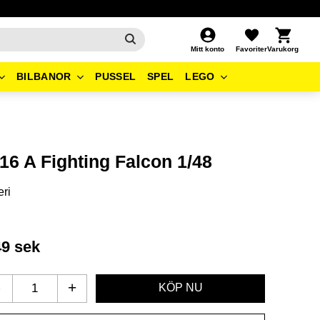
Kundvagn
Favoriter
Mitt konto
BILBANOR
PUSSEL
SPEL
LEGO
16 A Fighting Falcon 1/48
eri
49
sek
-
+