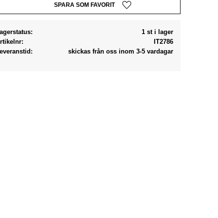
Lägg till i favoriter
agerstatus
1 st i lager
rtikelnr
IT2786
everanstid
skickas från oss inom 3-5 vardagar