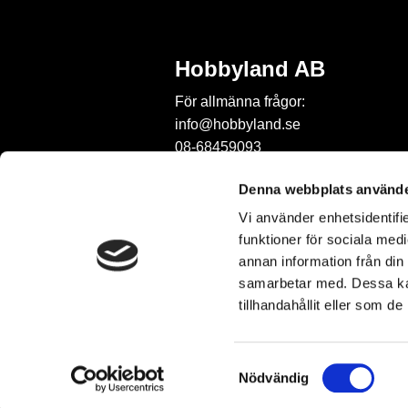
Hobbyland AB
För allmänna frågor:
info@hobbyland.se
08-68459093
För frågor om beställningar:
Denna webbplats använde
order@hobbyland.se
Vi använder enhetsidentifie
08-68459093
funktioner för sociala medi
Telefontid:
annan information från din
vardagar mellan 9-11
samarbetar med. Dessa kan
tillhandahållit eller som d
S
Nödvändig
a