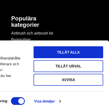
Populära
kategorier
Airbrush och airbrush kit
Byggsatser
Böcker & tidningar om
modellbygge
TILLÅT ALLA
Byggmaterial
illhandahålla
Figurspel
ifierare och
TILLÅT URVAL
LEGO
vi
 du har
AVVISA
ring
Visa detaljer