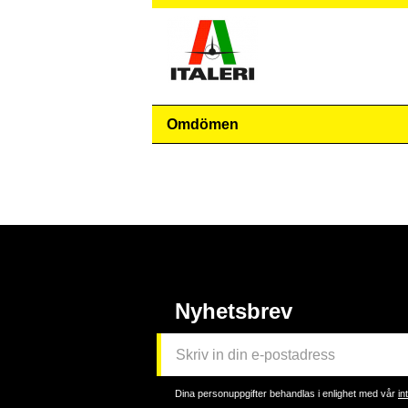
Omdömen
Nyhetsbrev
Dina personuppgifter behandlas i enlighet med vår
in