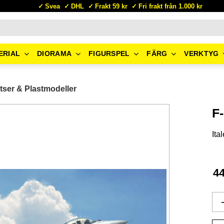
Svea
DHL
Frakt 59 kr
Fri frakt från 1.000 kr
ERIAL
DIORAMA
FIGURSPEL
FÄRG
VERKTYG
tser & Plastmodeller
F-
Ital
4