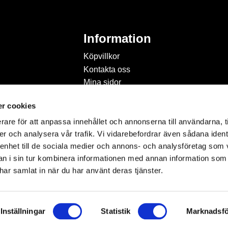
Information
Köpvillkor
Kontakta oss
Mina sidor
Om Hobbyland
r cookies
Personuppgiftspolicy och
cookies
rare för att anpassa innehållet och annonserna till användarna, t
Inspiration & Passion
er och analysera vår trafik. Vi vidarebefordrar även sådana ident
 enhet till de sociala medier och annons- och analysföretag som 
 i sin tur kombinera informationen med annan information som
e har samlat in när du har använt deras tjänster.
Inställningar
Statistik
Marknadsfö