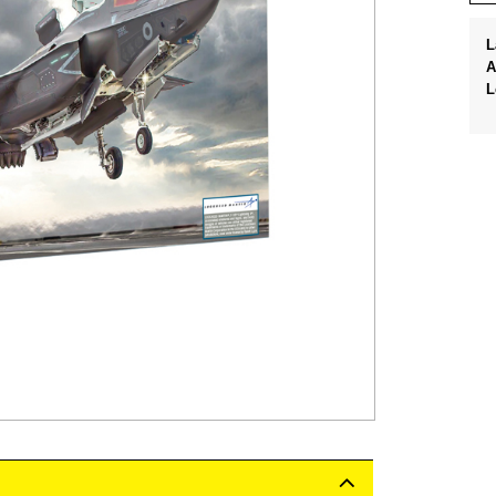
L
A
L