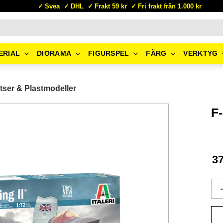
Svea
DHL
Frakt 59 kr
Fri frakt från 1.000 kr
ERIAL
DIORAMA
FIGURSPEL
FÄRG
VERKTYG
tser & Plastmodeller
F
3