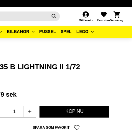
Kundvagn
Favoriter
Mitt konto
BILBANOR
PUSSEL
SPEL
LEGO
-35 B LIGHTNING II 1/72
79
sek
-
+
Lägg till i favoriter