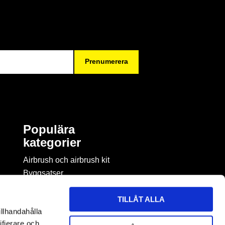
Prenumerera
Populära
kategorier
Airbrush och airbrush kit
Byggsatser
Böcker & tidningar om
modellbygge
TILLÅT ALLA
Byggmaterial
illhandahålla
Figurspel
ifierare och