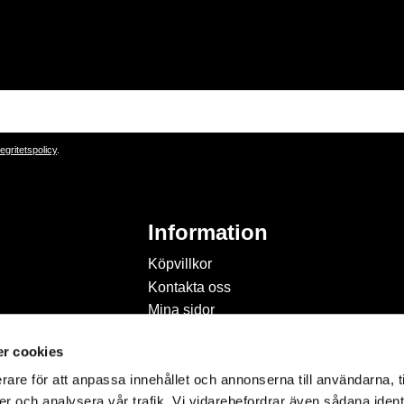
tegritetspolicy
.
Information
Köpvillkor
Kontakta oss
Mina sidor
Om Hobbyland
r cookies
Personuppgiftspolicy och
cookies
rare för att anpassa innehållet och annonserna till användarna, t
Inspiration & Passion
er och analysera vår trafik. Vi vidarebefordrar även sådana ident