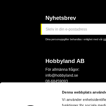
Nyhetsbrev
Dina personuppgifter behandlas i enlighet med vår
in
Hobbyland AB
För allmänna frågor:
info@hobbyland.se
08-68459093
För frågor om beställningar:
Denna webbplats använde
order@hobbyland.se
Vi använder enhetsidentifie
08-68459093
funktioner för sociala medi