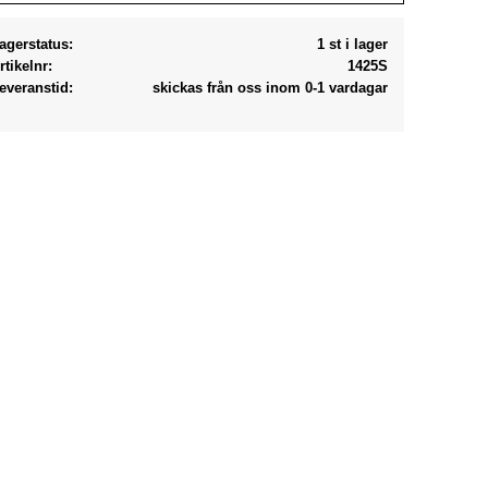
agerstatus
1 st i lager
rtikelnr
1425S
everanstid
skickas från oss inom 0-1 vardagar