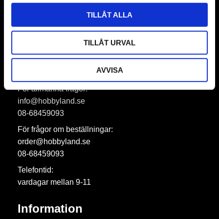
Prenumerera
TILLÅT ALLA
Dina personuppgifter behandlas i enlighet med vår
integritetspolicy
.
TILLÅT URVAL
Hobbyland AB
AVVISA
För allmänna frågor:
info@hobbyland.se
08-68459093
För frågor om beställningar:
order@hobbyland.se
08-68459093
Telefontid:
vardagar mellan 9-11
Information