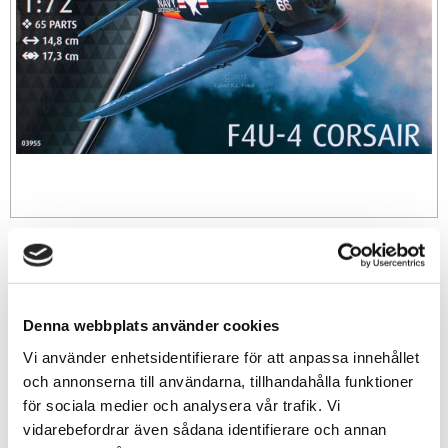
119
sek
-
+
Denna webbplats använder cookies
Vi använder enhetsidentifierare för att anpassa innehållet
och annonserna till användarna, tillhandahålla funktioner
Lägg till i favoriter
för sociala medier och analysera vår trafik. Vi
vidarebefordrar även sådana identifierare och annan
Lagerstatus
1 st i lager