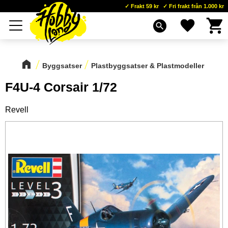
Frakt 59 kr
Fri frakt från 1.000 kr
Kundva
Favoriter
Meny
search
Byggsatser
Plastbyggsatser & Plastmodeller
F4U-4 Corsair 1/72
Revell