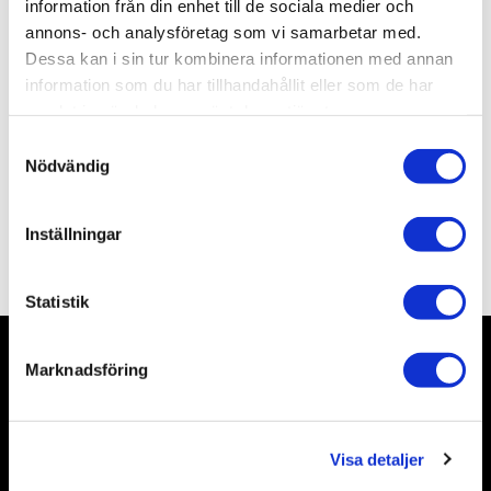
Artikelnr
RE03955
information från din enhet till de sociala medier och
Leveranstid
skickas från oss inom 0-1 vardagar
annons- och analysföretag som vi samarbetar med.
Dessa kan i sin tur kombinera informationen med annan
information som du har tillhandahållit eller som de har
Allmänt
samlat in när du har använt deras tjänster.
S
Nödvändig
a
m
t
Inställningar
y
Omdömen
c
k
Statistik
e
s
Marknadsföring
v
Nyhetsbrev
a
l
Visa detaljer