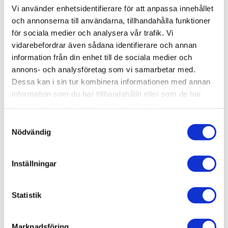
Vi använder enhetsidentifierare för att anpassa innehållet
och annonserna till användarna, tillhandahålla funktioner
Lagerstatus
Slutsåld
för sociala medier och analysera vår trafik. Vi
Artikelnr
SSE029
vidarebefordrar även sådana identifierare och annan
information från din enhet till de sociala medier och
annons- och analysföretag som vi samarbetar med.
Allmänt
Dessa kan i sin tur kombinera informationen med annan
Omdömen
information som du har tillhandahållit eller som de har
samlat in när du har använt deras tjänster.
Produktens betyg
Baserat på 0 betyg.
S
Nödvändig
a
Du
m
t
Inställningar
y
c
k
Statistik
e
Bli den första att lämna ett omdöme.
s
Marknadsföring