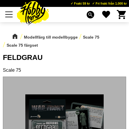
Frakt 59 kr
Fri frakt från 1.000 kr
Kundva
Favoriter
Meny
search
Modellfärg till modellbygge
Scale 75
Scale 75 färgset
FELDGRAU
Scale 75