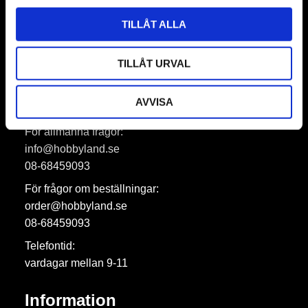
Prenumerera
TILLÅT ALLA
Dina personuppgifter behandlas i enlighet med vår
integritetspolicy
.
TILLÅT URVAL
AVVISA
Hobbyland AB
För allmänna frågor:
info@hobbyland.se
08-68459093
För frågor om beställningar:
order@hobbyland.se
08-68459093
Telefontid:
vardagar mellan 9-11
Information