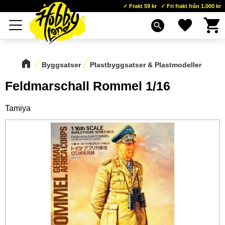
Frakt 59 kr
Fri frakt från 1.000 kr
Kundva
Favoriter
Meny
search
Byggsatser
Plastbyggsatser & Plastmodeller
Feldmarschall Rommel 1/16
Tamiya