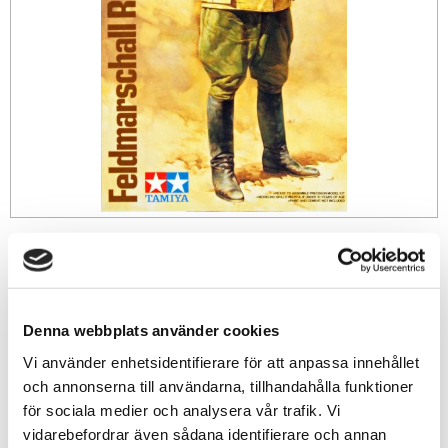
139
sek
-
+
Denna webbplats använder cookies
Vi använder enhetsidentifierare för att anpassa innehållet
och annonserna till användarna, tillhandahålla funktioner
Lägg till i favoriter
för sociala medier och analysera vår trafik. Vi
Lagerstatus
3 st i lager
vidarebefordrar även sådana identifierare och annan