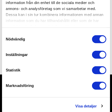
Artikelnr
TA36305
information från din enhet till de sociala medier och
Leveranstid
skickas från oss inom 0-1 vardagar
annons- och analysföretag som vi samarbetar med.
Dessa kan i sin tur kombinera informationen med annan
information som du har tillhandahållit eller som de har
Allmänt
samlat in när du har använt deras tjänster.
S
Nödvändig
a
m
t
Inställningar
y
Omdömen
c
k
Statistik
e
s
Marknadsföring
v
Nyhetsbrev
a
l
Visa detaljer