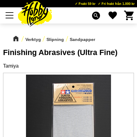
Frakt 59 kr
Fri frakt från 1.000 kr
Kundva
Favoriter
Meny
search
Verktyg
Slipning
Sandpapper
Finishing Abrasives (Ultra Fine)
Tamiya