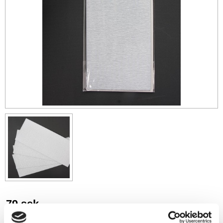
79
sek