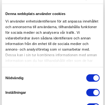
-
+
Denna webbplats använder cookies
Lägg till i favoriter
Vi använder enhetsidentifierare för att anpassa innehållet
och annonserna till användarna, tillhandahålla funktioner
Lagerstatus
2 st i lager
för sociala medier och analysera vår trafik. Vi
Artikelnr
TA87024
vidarebefordrar även sådana identifierare och annan
Leveranstid
skickas från oss inom 0-1 vardagar
information från din enhet till de sociala medier och
annons- och analysföretag som vi samarbetar med.
Dessa kan i sin tur kombinera informationen med annan
Allmänt
information som du har tillhandahållit eller som de har
samlat in när du har använt deras tjänster.
S
Nödvändig
a
m
Sandpaper that can be used when modifying and
t
Inställningar
finishing Tamiya products. For use on metal, plastic or
y
wood. Can be used wet or dry and is clog-resistant.
c