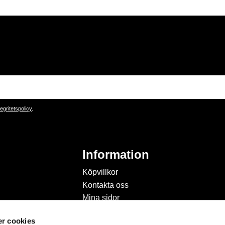
tegritetspolicy
.
Information
Köpvillkor
Kontakta oss
Mina sidor
Om Hobbyland
r cookies
Personuppgiftspolicy och