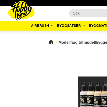
AIRBRUSH
BYGGSATSER
BYGGMAT
Modellfärg till modellbygg