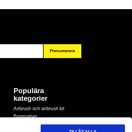
Prenumerera
Populära
kategorier
Airbrush och airbrush kit
Byggsatser
Böcker & tidningar om
modellbygge
TILLÅT ALLA