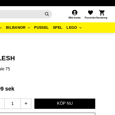
Kundvagn
Favoriter
Mitt konto
BILBANOR
PUSSEL
SPEL
LEGO
LESH
le 75
09
sek
-
+