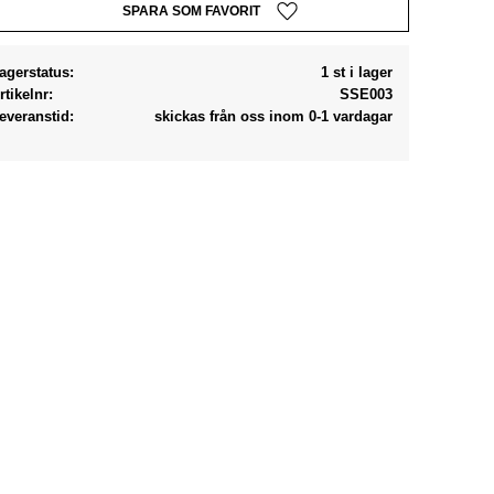
Lägg till i favoriter
agerstatus
1 st i lager
rtikelnr
SSE003
everanstid
skickas från oss inom 0-1 vardagar