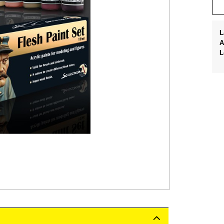
L
A
L