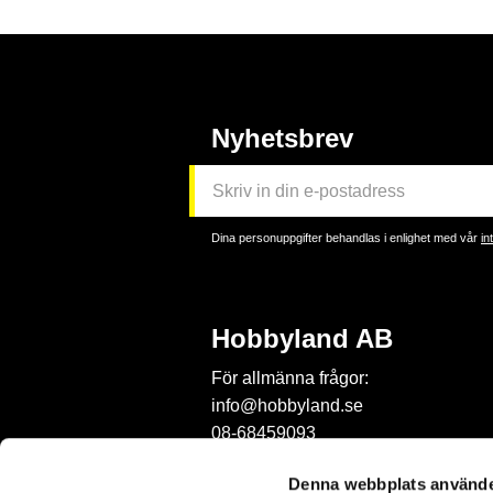
Nyhetsbrev
Dina personuppgifter behandlas i enlighet med vår
in
Hobbyland AB
För allmänna frågor:
info@hobbyland.se
08-68459093
För frågor om beställningar:
Denna webbplats använde