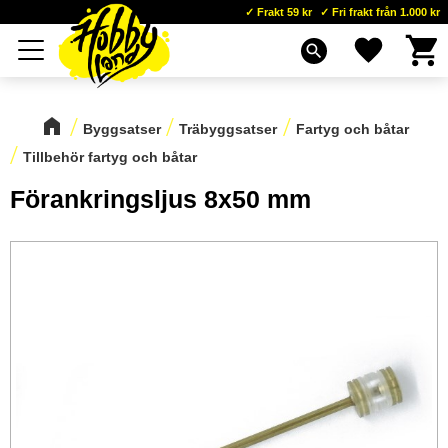
Frakt 59 kr
Fri frakt från 1.000 kr
Kundva
Favoriter
Meny
search
Byggsatser
Träbyggsatser
Fartyg och båtar
Tillbehör fartyg och båtar
Förankringsljus 8x50 mm