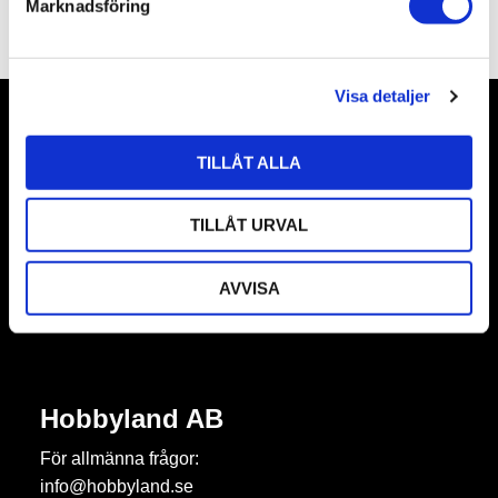
Marknadsföring
Omdömen
v
a
l
Visa detaljer
Nyhetsbrev
TILLÅT ALLA
TILLÅT URVAL
Prenumerera
AVVISA
Dina personuppgifter behandlas i enlighet med vår
integritetspolicy
.
Hobbyland AB
För allmänna frågor:
info@hobbyland.se