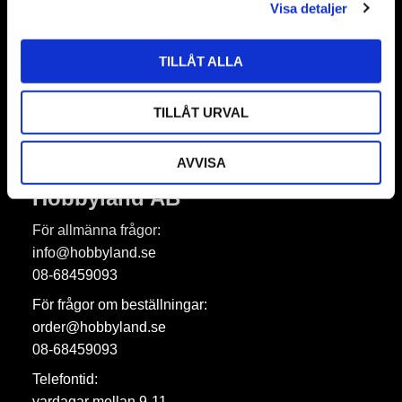
Visa detaljer
TILLÅT ALLA
Prenumerera
Dina personuppgifter behandlas i enlighet med vår
integritetspolicy
.
TILLÅT URVAL
AVVISA
Hobbyland AB
För allmänna frågor:
info@hobbyland.se
08-68459093
För frågor om beställningar:
order@hobbyland.se
08-68459093
Telefontid:
vardagar mellan 9-11