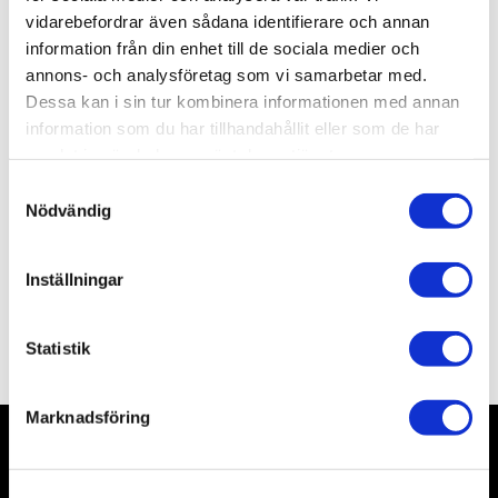
Lagerstatus
30 st i lager
vidarebefordrar även sådana identifierare och annan
Artikelnr
VAL72019
information från din enhet till de sociala medier och
Leveranstid
skickas från oss inom 0-1 vardagar
annons- och analysföretag som vi samarbetar med.
Dessa kan i sin tur kombinera informationen med annan
information som du har tillhandahållit eller som de har
Allmänt
samlat in när du har använt deras tjänster.
S
Nödvändig
a
m
t
Inställningar
y
c
Omdömen
k
Statistik
e
s
Marknadsföring
v
a
Nyhetsbrev
l