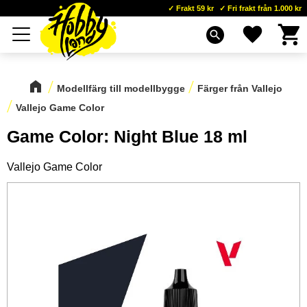
Frakt 59 kr
Fri frakt från 1.000 kr
Kundva
Favoriter
Meny
search
Modellfärg till modellbygge
Färger från Vallejo
Vallejo Game Color
Game Color: Night Blue 18 ml
Vallejo Game Color