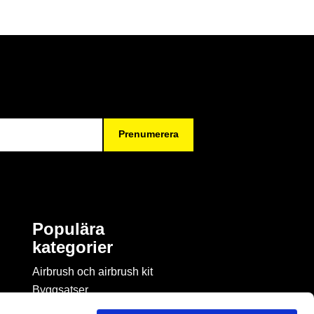
Prenumerera
Populära
kategorier
Airbrush och airbrush kit
Byggsatser
Böcker & tidningar om