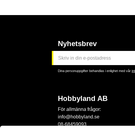
Nyhetsbrev
Dina personuppgifter behandlas i enlighet med vår
in
Hobbyland AB
För allmänna frågor:
info@hobbyland.se
08-68459093
För frågor om beställningar: