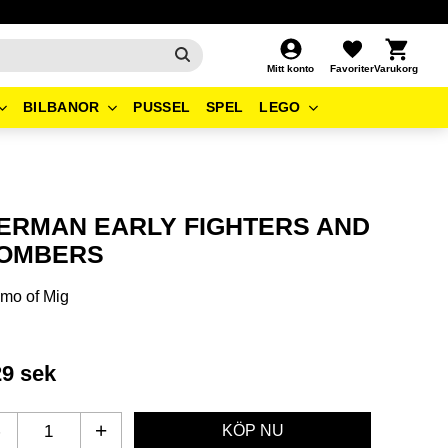
Kundvagn
Favoriter
Mitt konto
BILBANOR
PUSSEL
SPEL
LEGO
ERMAN EARLY FIGHTERS AND
OMBERS
mo of Mig
29
sek
-
+