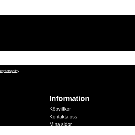
tegritetspolicy
.
Information
Köpvillkor
Kontakta oss
Mina sidor
Om Hobbyland