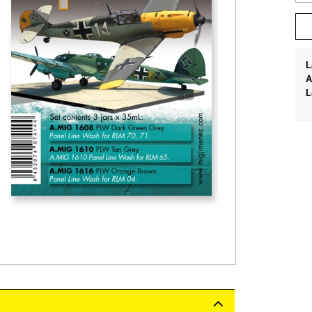
L
A
L