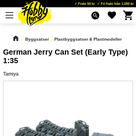
Frakt 59 kr
Fri frakt från 1.000 kr
Kundva
Favoriter
Meny
search
Byggsatser
Plastbyggsatser & Plastmodeller
German Jerry Can Set (Early Type)
1:35
Tamiya