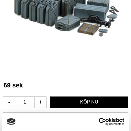
69
sek
-
+
Lägg till i favoriter