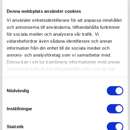
Lagerstatus
54 st i lager
Artikelnr
TA35315
Denna webbplats använder cookies
Leveranstid
skickas från oss inom 3-5 vardagar
Vi använder enhetsidentifierare för att anpassa innehållet
och annonserna till användarna, tillhandahålla funktioner
för sociala medier och analysera vår trafik. Vi
Allmänt
vidarebefordrar även sådana identifierare och annan
information från din enhet till de sociala medier och
annons- och analysföretag som vi samarbetar med.
Dessa kan i sin tur kombinera informationen med annan
information som du har tillhandahållit eller som de har
samlat in när du har använt deras tjänster.
S
Originally conceived for use by German forces during
Nödvändig
a
WWII, the Jerry Can's design proved to be so good that
m
it was reverse-engineered for use by the Allies. The 20-
t
liter container was tough and compact, allowing them to
Inställningar
y
be easily stowed aboard vehicles. It had a simple but
c
effective lid mechanism with three handles. The early
k
Statistik
type featured a simple cross-shaped indentation for