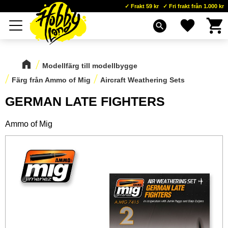
Frakt 59 kr
Fri frakt från 1.000 kr
Kundva
Favoriter
Meny
search
Modellfärg till modellbygge
Färg från Ammo of Mig
Aircraft Weathering Sets
GERMAN LATE FIGHTERS
Ammo of Mig