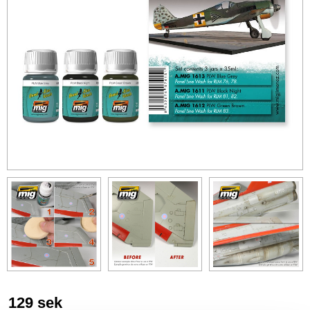
129
sek