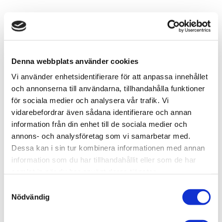
-
+
Lägg till i favoriter
Denna webbplats använder cookies
Vi använder enhetsidentifierare för att anpassa innehållet
Lagerstatus
1 st i lager
och annonserna till användarna, tillhandahålla funktioner
Artikelnr
AMIG7415
Leveranstid
skickas från oss inom 0-1 vardagar
för sociala medier och analysera vår trafik. Vi
vidarebefordrar även sådana identifierare och annan
information från din enhet till de sociala medier och
Allmänt
annons- och analysföretag som vi samarbetar med.
Dessa kan i sin tur kombinera informationen med annan
information som du har tillhandahållit eller som de har
samlat in när du har använt deras tjänster.
S
Nödvändig
a
m