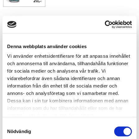
69
sek
-
+
Denna webbplats använder cookies
Vi använder enhetsidentifierare för att anpassa innehållet
Lägg till i favoriter
och annonserna till användarna, tillhandahålla funktioner
för sociala medier och analysera vår trafik. Vi
Lagerstatus
16 st i lager
vidarebefordrar även sådana identifierare och annan
Artikelnr
6538
information från din enhet till de sociala medier och
Tillv. artikelnr
8435646538983ES
Leveranstid
skickas från oss inom 0-1 vardagar
annons- och analysföretag som vi samarbetar med.
Dessa kan i sin tur kombinera informationen med annan
information som du har tillhandahållit eller som de har
Allmänt
samlat in när du har använt deras tjänster.
S
Skapa kristallklara fogar med
Green Stuff Worlds
Nödvändig
a
Acrylic Crystal Glue (20 g)
, ett akryllim speciellt