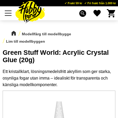
Frakt 59 kr
Fri frakt från 1.000 kr
Kundva
Favoriter
Meny
search
Modellfärg till modellbygge
Lim till modellbyggen
Green Stuff World: Acrylic Crystal
Glue (20g)
Ett kristallklart, lösningsmedelsfritt akryllim som ger starka,
osynliga fogar utan imma – idealiskt för transparenta och
känsliga modellkomponenter.