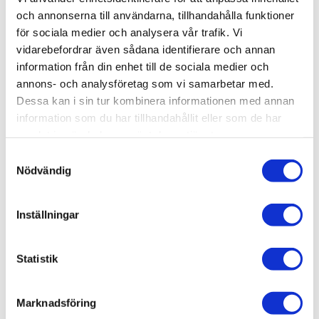
Lagerstatus
1 st i lager
och annonserna till användarna, tillhandahålla funktioner
Artikelnr
AMIG8454
för sociala medier och analysera vår trafik. Vi
Leveranstid
skickas från oss inom 0-1 vardagar
vidarebefordrar även sådana identifierare och annan
information från din enhet till de sociala medier och
annons- och analysföretag som vi samarbetar med.
Allmänt
Dessa kan i sin tur kombinera informationen med annan
information som du har tillhandahållit eller som de har
samlat in när du har använt deras tjänster.
S
Nödvändig
a
m
Super realistic and high detailed laser cut ground
t
Inställningar
palms. These palms are perfect to add a final touch of
y
realism to your diorama, vehicles or figures. Theirs size
c
makes them optimum to scales 1:48, 1:35 or 1:32.
k
Statistik
e
Omdömen
s
Marknadsföring
v