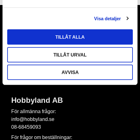
a
l
Visa detaljer
Nyhetsbrev
TILLÅT ALLA
TILLÅT URVAL
Prenumerera
Dina personuppgifter behandlas i enlighet med vår
integritetspolicy
.
AVVISA
Hobbyland AB
För allmänna frågor:
info@hobbyland.se
08-68459093
För frågor om beställningar: