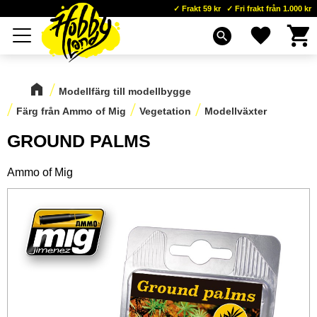
Frakt 59 kr
Fri frakt från 1.000 kr
Kundva
Favoriter
Meny
search
Modellfärg till modellbygge
Färg från Ammo of Mig
Vegetation
Modellväxter
GROUND PALMS
Ammo of Mig