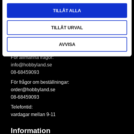
Prenumerera
TILLÅT ALLA
Dina personuppgifter behandlas i enlighet med vår
integritetspolicy
.
TILLÅT URVAL
AVVISA
Hobbyland AB
För allmänna frågor:
info@hobbyland.se
08-68459093
För frågor om beställningar:
order@hobbyland.se
08-68459093
Telefontid:
vardagar mellan 9-11
Information