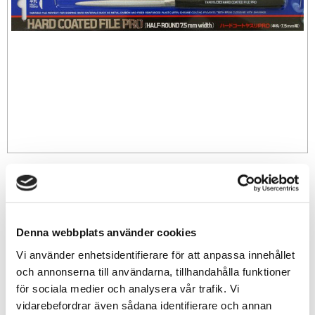
529
sek
-
+
Denna webbplats använder cookies
Vi använder enhetsidentifierare för att anpassa innehållet
och annonserna till användarna, tillhandahålla funktioner
Lägg till i favoriter
för sociala medier och analysera vår trafik. Vi
Lagerstatus
13 st i lager
vidarebefordrar även sådana identifierare och annan