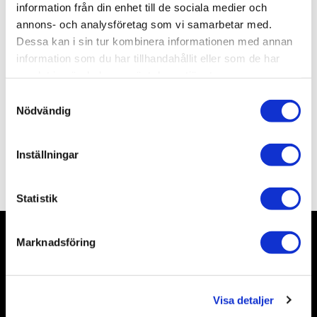
Artikelnr
TA74073
information från din enhet till de sociala medier och
Leveranstid
skickas från oss inom 3-5 vardagar
annons- och analysföretag som vi samarbetar med.
Dessa kan i sin tur kombinera informationen med annan
information som du har tillhandahållit eller som de har
Allmänt
samlat in när du har använt deras tjänster.
S
Nödvändig
a
m
t
Inställningar
y
Omdömen
c
k
Statistik
e
s
Marknadsföring
v
Nyhetsbrev
a
l
Visa detaljer