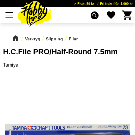
Frakt 59 kr
Fri frakt från 1.000 kr
Kundva
Favoriter
Meny
search
Verktyg
Slipning
Filar
H.C.File PRO/Half-Round 7.5mm
Tamiya