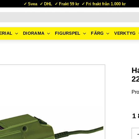
Svea
DHL
Frakt 59 kr
Fri frakt från 1.000 kr
ERIAL
DIORAMA
FIGURSPEL
FÄRG
VERKTYG
H
2
Pr
1 