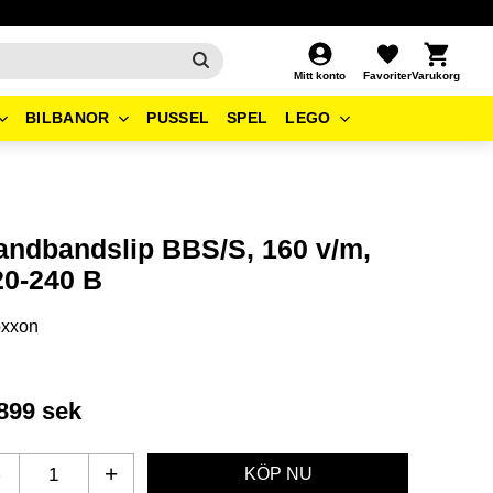
Kundvagn
Favoriter
Mitt konto
BILBANOR
PUSSEL
SPEL
LEGO
andbandslip BBS/S, 160 v/m,
20-240 B
oxxon
899
sek
-
+