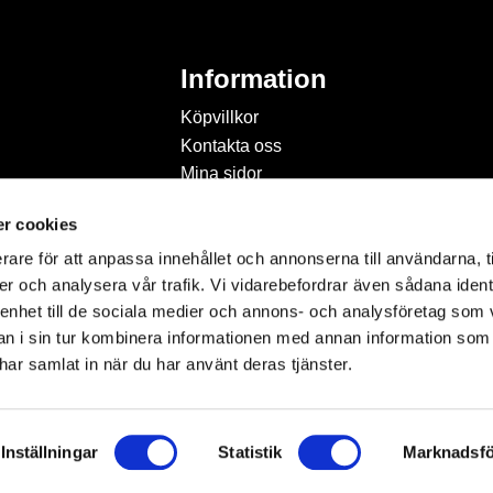
Information
Köpvillkor
Kontakta oss
Mina sidor
Om Hobbyland
r cookies
Personuppgiftspolicy och
cookies
rare för att anpassa innehållet och annonserna till användarna, t
Inspiration & Passion
er och analysera vår trafik. Vi vidarebefordrar även sådana ident
 enhet till de sociala medier och annons- och analysföretag som 
 i sin tur kombinera informationen med annan information som
e har samlat in när du har använt deras tjänster.
Inställningar
Statistik
Marknadsfö