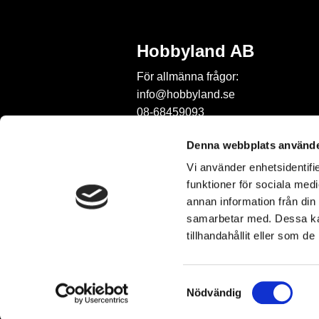
Hobbyland AB
För allmänna frågor:
info@hobbyland.se
08-68459093
För frågor om beställningar:
Denna webbplats använde
order@hobbyland.se
Vi använder enhetsidentifie
08-68459093
funktioner för sociala medi
Telefontid:
annan information från din
vardagar mellan 9-11
samarbetar med. Dessa kan
tillhandahållit eller som d
S
Nödvändig
a
m