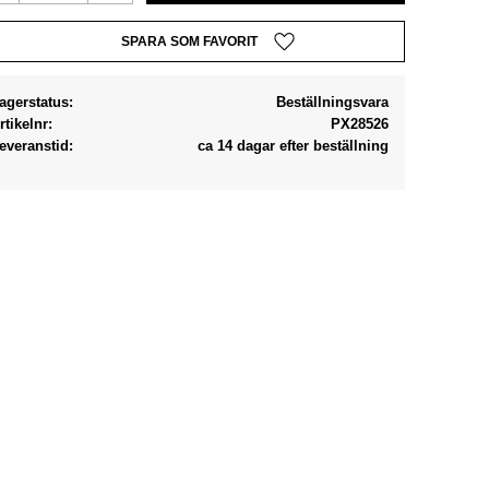
Lägg till i favoriter
agerstatus
Beställningsvara
rtikelnr
PX28526
everanstid
ca 14 dagar efter beställning