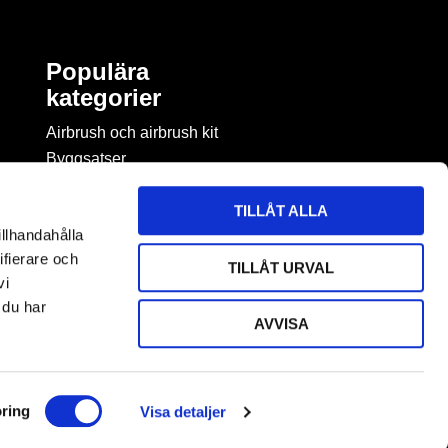
Populära
kategorier
Airbrush och airbrush kit
Byggsatser
Böcker & tidningar om
modellbygge
TILLÅT ALLA
Byggmaterial
illhandahålla
Figurspel
ifierare och
TILLÅT URVAL
LEGO
vi
 du har
AVVISA
ring
Visa detaljer