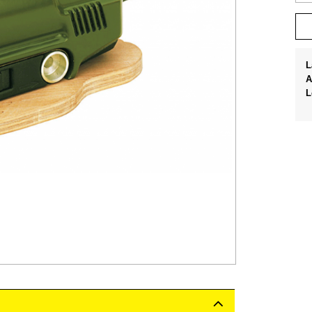
L
A
L