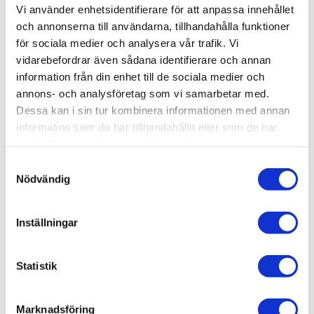
Artikelnr
GSW2380
Vi använder enhetsidentifierare för att anpassa innehållet
Leveranstid
skickas från oss inom 0-1 vardagar
och annonserna till användarna, tillhandahålla funktioner
för sociala medier och analysera vår trafik. Vi
vidarebefordrar även sådana identifierare och annan
Allmänt
information från din enhet till de sociala medier och
annons- och analysföretag som vi samarbetar med.
Dessa kan i sin tur kombinera informationen med annan
information som du har tillhandahållit eller som de har
samlat in när du har använt deras tjänster.
S
A handy tool for adding rivet marks to models and
Nödvändig
a
accessories.
m
It includes
four
sharp disc blades, which can be fixed
t
Inställningar
tightly onto the handle using an effective clipping
y
mechanism. The blades have different sized and
c
shaped teeth for making different rivet effects.
k
Statistik
e
s
Omdömen
Marknadsföring