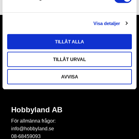
v
a
l
Visa detaljer
Nyhetsbrev
TILLÅT ALLA
TILLÅT URVAL
Prenumerera
AVVISA
Dina personuppgifter behandlas i enlighet med vår
integritetspolicy
.
Hobbyland AB
För allmänna frågor:
info@hobbyland.se
08-68459093