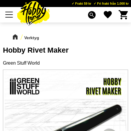
Frakt 59 kr
Fri frakt från 1.000 kr
Kundva
Favoriter
Meny
search
Verktyg
Hobby Rivet Maker
Green Stuff World