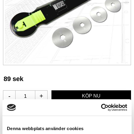
89
sek
-
+
Lägg till i favoriter
Denna webbplats använder cookies
Lagerstatus
1 st i lager