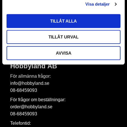
Nyhetsbrev
Visa detaljer
TILLÅT ALLA
Prenumerera
TILLÅT URVAL
Dina personuppgifter behandlas i enlighet med vår
integritetspolicy
.
AVVISA
Hobbyland AB
För allmänna frågor:
info@hobbyland.se
08-68459093
För frågor om beställningar:
order@hobbyland.se
08-68459093
Telefontid: