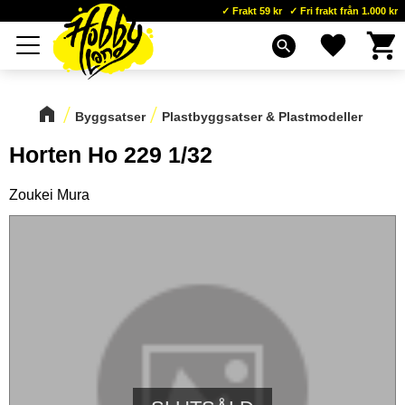
Frakt 59 kr
Fri frakt från 1.000 kr
Kundva
Favoriter
Meny
search
Byggsatser
Plastbyggsatser & Plastmodeller
Horten Ho 229 1/32
Zoukei Mura