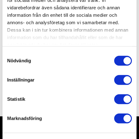
för sociala medier och analysera vår trafik. Vi
Lagerstatus
Slutsåld
vidarebefordrar även sådana identifierare och annan
Artikelnr
SWS3208
information från din enhet till de sociala medier och
Leveranstid
Okänd leveranstid
annons- och analysföretag som vi samarbetar med.
Dessa kan i sin tur kombinera informationen med annan
information som du har tillhandahållit eller som de har
Allmänt
samlat in när du har använt deras tjänster.
S
Nödvändig
a
m
t
Inställningar
y
c
Omdömen
k
Statistik
e
s
Marknadsföring
v
a
l