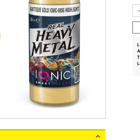
L
A
T
L