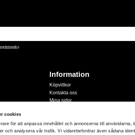
tegritetspolicy
.
Information
Köpvillkor
Kontakta oss
Mina sidor
Om Hobbyland
r cookies
Personuppgiftspolicy och
cookies
rare för att anpassa innehållet och annonserna till användarna, t
Inspiration & Passion
er och analysera vår trafik. Vi vidarebefordrar även sådana ident