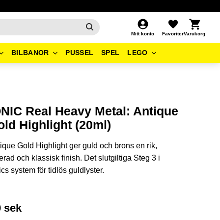
Kundvagn
Favoriter
Mitt konto
BILBANOR
PUSSEL
SPEL
LEGO
ONIC Real Heavy Metal: Antique
ld Highlight (20ml)
ique Gold Highlight ger guld och brons en rik,
erad och klassisk finish. Det slutgiltiga Steg 3 i
ics system för tidlös guldlyster.
9
sek