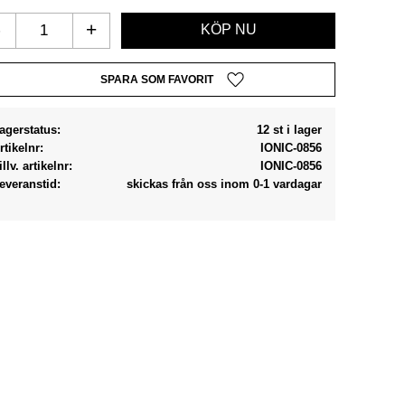
-
+
Lägg till i favoriter
agerstatus
12 st i lager
rtikelnr
IONIC-0856
illv. artikelnr
IONIC-0856
everanstid
skickas från oss inom 0-1 vardagar