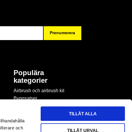
Prenumerera
Populära
kategorier
Airbrush och airbrush kit
Byggsatser
Böcker & tidningar om
modellbygge
TILLÅT ALLA
Byggmaterial
illhandahålla
Figurspel
ifierare och
TILLÅT URVAL