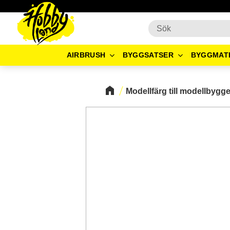
AIRBRUSH
BYGGSATSER
BYGGMAT
Modellfärg till modellbygg