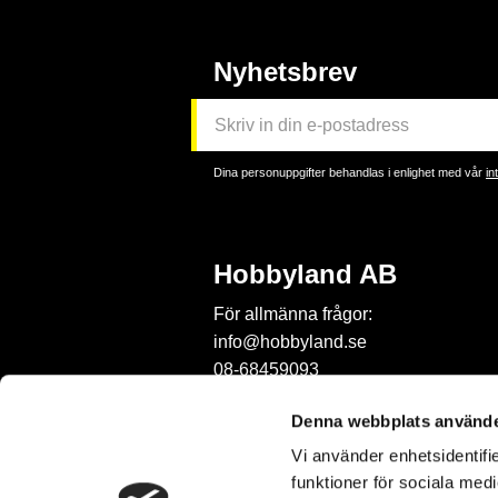
Nyhetsbrev
Dina personuppgifter behandlas i enlighet med vår
in
Hobbyland AB
För allmänna frågor:
info@hobbyland.se
08-68459093
För frågor om beställningar:
Denna webbplats använde
order@hobbyland.se
Vi använder enhetsidentifie
08-68459093
funktioner för sociala medi