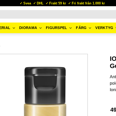
Svea
DHL
Frakt 59 kr
Fri frakt från 1.000 kr
ERIAL
DIORAMA
FIGURSPEL
FÄRG
VERKTYG
e
I
Go
Ant
pol
Ion
4