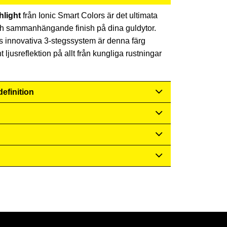
hlight
från Ionic Smart Colors är det ultimata
s och sammanhängande finish på dina guldytor.
ics innovativa 3-stegssystem är denna färg
nt ljusreflektion på allt från kungliga rustningar
efinition