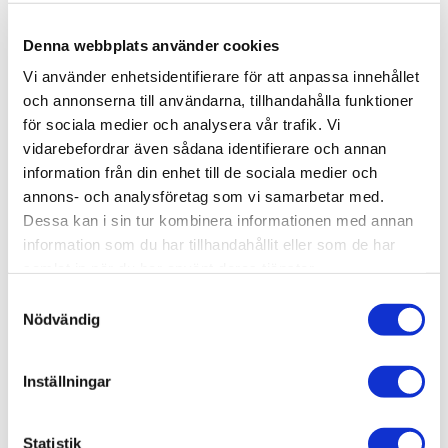
Lägg till i favoriter
Denna webbplats använder cookies
Lagerstatus
12 st i lager
Vi använder enhetsidentifierare för att anpassa innehållet
Artikelnr
IONIC-0847
och annonserna till användarna, tillhandahålla funktioner
Tillv. artikelnr
IONIC-0847
Leveranstid
skickas från oss inom 0-1 vardagar
för sociala medier och analysera vår trafik. Vi
vidarebefordrar även sådana identifierare och annan
information från din enhet till de sociala medier och
Allmänt
annons- och analysföretag som vi samarbetar med.
Dessa kan i sin tur kombinera informationen med annan
Real Heavy Metal Royal Purple Highlight
från Ionic
information som du har tillhandahållit eller som de har
Smart Colors är det ultimata verktyget för att skapa en
samlat in när du har använt deras tjänster.
majestätisk, intensiv och sammanhängande finish på
S
dina lila metalliska ytor. Som det tredje och sista steget i
Nödvändig
a
Ionics innovativa 3-stegssystem är denna färg specifikt
m
framtagen för att ge en briljant ljusreflektion på allt från
t
Inställningar
heraldiska rustningar till utomjordisk teknologi.
y
c
Kunglig lyster och knivskarp definition
k
Statistik