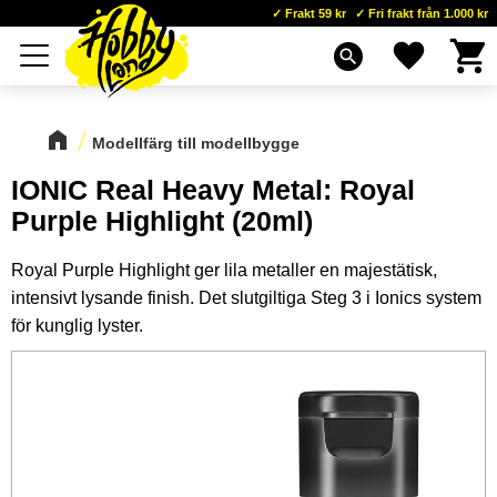
Frakt 59 kr
Fri frakt från 1.000 kr
Kundva
Favoriter
Meny
search
Modellfärg till modellbygge
IONIC Real Heavy Metal: Royal
Purple Highlight (20ml)
Royal Purple Highlight ger lila metaller en majestätisk,
intensivt lysande finish. Det slutgiltiga Steg 3 i Ionics system
för kunglig lyster.