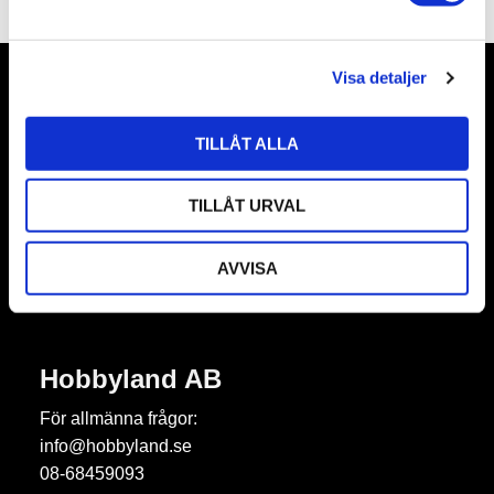
a
l
Visa detaljer
Nyhetsbrev
TILLÅT ALLA
TILLÅT URVAL
Prenumerera
AVVISA
Dina personuppgifter behandlas i enlighet med vår
integritetspolicy
.
Hobbyland AB
För allmänna frågor:
info@hobbyland.se
08-68459093