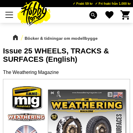
Frakt 59 kr
Fri frakt från 1.000 kr
Kundva
Favoriter
Meny
search
Böcker & tidningar om modellbygge
Issue 25 WHEELS, TRACKS &
SURFACES (English)
The Weathering Magazine