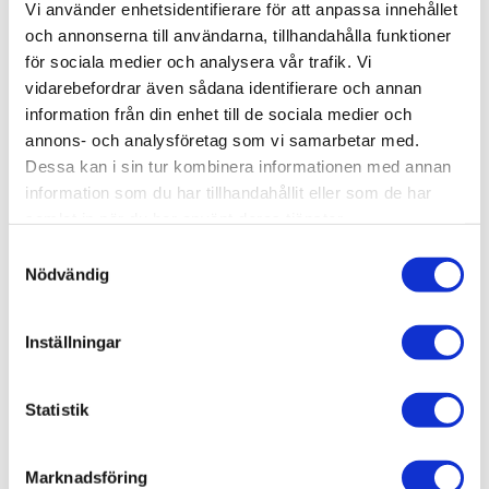
Vi använder enhetsidentifierare för att anpassa innehållet
Lagerstatus
Beställningsvara
och annonserna till användarna, tillhandahålla funktioner
Artikelnr
AMIG4524
Leveranstid
ca 2-4 veckor efter beställning
för sociala medier och analysera vår trafik. Vi
vidarebefordrar även sådana identifierare och annan
information från din enhet till de sociala medier och
Allmänt
annons- och analysföretag som vi samarbetar med.
Dessa kan i sin tur kombinera informationen med annan
Omdömen
information som du har tillhandahållit eller som de har
samlat in när du har använt deras tjänster.
Produktens betyg
Baserat på 0 betyg.
S
Nödvändig
a
Du
m
t
Inställningar
y
c
k
Statistik
e
Bli den första att lämna ett omdöme.
s
Marknadsföring
v