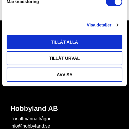
Marknadsföring
Omdömen
v
a
l
Visa detaljer
Nyhetsbrev
TILLÅT ALLA
TILLÅT URVAL
Prenumerera
AVVISA
Dina personuppgifter behandlas i enlighet med vår
integritetspolicy
.
Hobbyland AB
För allmänna frågor:
info@hobbyland.se