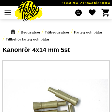
Frakt 59 kr
Fri frakt från 1.000 kr
Kundva
Favoriter
Meny
search
Byggsatser
Träbyggsatser
Fartyg och båtar
Tillbehör fartyg och båtar
Kanonrör 4x14 mm 5st