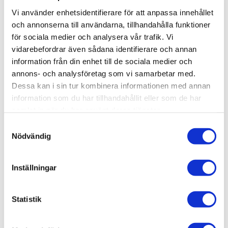
-
+
Vi använder enhetsidentifierare för att anpassa innehållet
och annonserna till användarna, tillhandahålla funktioner
för sociala medier och analysera vår trafik. Vi
Lägg till i favoriter
vidarebefordrar även sådana identifierare och annan
information från din enhet till de sociala medier och
Lagerstatus
4 st i lager
annons- och analysföretag som vi samarbetar med.
Artikelnr
BIB-BF0552
Dessa kan i sin tur kombinera informationen med annan
Leveranstid
skickas från oss inom 0-1 vardagar
information som du har tillhandahållit eller som de har
samlat in när du har använt deras tjänster.
Allmänt
S
Nödvändig
a
m
t
Inställningar
y
c
k
Statistik
e
s