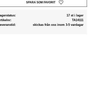
Lägg till i favoriter
agerstatus
17 st i lager
rtikelnr
TA14111
everanstid
skickas från oss inom 3-5 vardagar