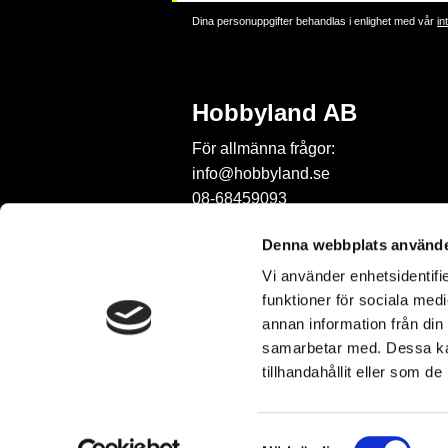
Dina personuppgifter behandlas i enlighet med vår
in
Hobbyland AB
För allmänna frågor:
info@hobbyland.se
08-68459093
För frågor om beställningar:
Denna webbplats använde
order@hobbyland.se
Vi använder enhetsidentifie
08-68459093
funktioner för sociala medi
Telefontid:
annan information från din
vardagar mellan 9-11
samarbetar med. Dessa kan
tillhandahållit eller som d
S