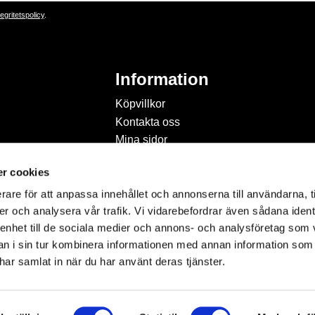
tegritetspolicy
.
Information
Köpvillkor
Kontakta oss
Mina sidor
Om Hobbyland
r cookies
Personuppgiftspolicy och
cookies
rare för att anpassa innehållet och annonserna till användarna, t
Inspiration & Passion
er och analysera vår trafik. Vi vidarebefordrar även sådana ident
 enhet till de sociala medier och annons- och analysföretag som 
 i sin tur kombinera informationen med annan information som
e har samlat in när du har använt deras tjänster.