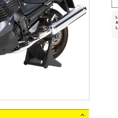
L
A
L