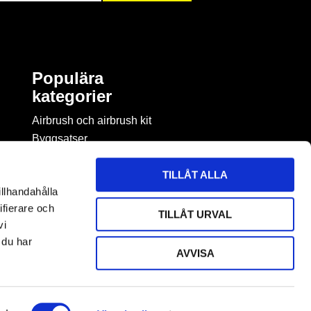
Populära
kategorier
Airbrush och airbrush kit
Byggsatser
Böcker & tidningar om
modellbygge
TILLÅT ALLA
Byggmaterial
illhandahålla
Figurspel
ifierare och
TILLÅT URVAL
LEGO
vi
 du har
AVVISA