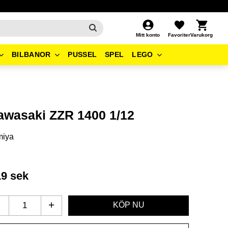
Kundvagn
Favoriter
Mitt konto
BILBANOR
PUSSEL
SPEL
LEGO
awasaki ZZR 1400 1/12
miya
19
sek
-
+