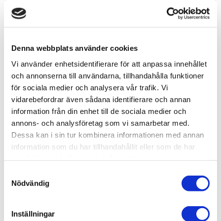
Artikelnr
MMS107
Leveranstid
skickas från oss inom 0-1 vardagar
Allmänt
Denna webbplats använder cookies
Vi använder enhetsidentifierare för att anpassa innehållet
Kepler is a space observatory launched by NASA to
och annonserna till användarna, tillhandahålla funktioner
discover Earth-size planets orbiting other stars. Named
för sociala medier och analysera vår trafik. Vi
after astronomer Johannes Kepler, the spacecraft was
vidarebefordrar även sådana identifierare och annan
launched on March 7, 2009, into an Earth-trailing
information från din enhet till de sociala medier och
heliocentric orbit.
annons- och analysföretag som vi samarbetar med.
Dessa kan i sin tur kombinera informationen med annan
information som du har tillhandahållit eller som de har
Number Of Sheets
1 Sheet
samlat in när du har använt deras tjänster.
Difficulty
Moderate
S
Nödvändig
a
Assembled Size
2.56"L x 1.57"W x 1.38"H (6.5 x 3.99 x
m
3.51 cm)
t
Inställningar
Ages
14+
y