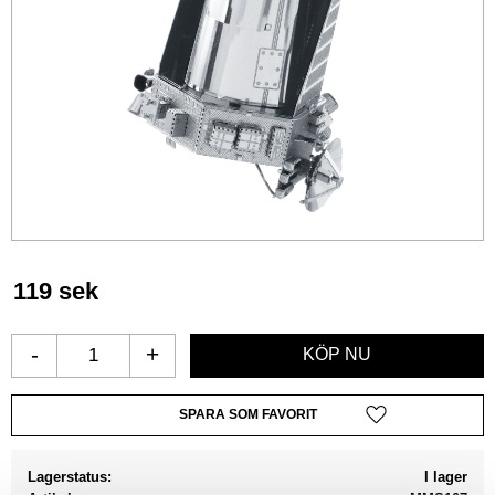
119
sek
-
+
Lägg till i favoriter
Lagerstatus
I lager