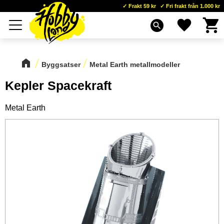
Frakt 59 kr
Fri frakt från 1.000 kr
Kundva
Favoriter
Meny
search
Byggsatser
Metal Earth metallmodeller
Kepler Spacekraft
Metal Earth