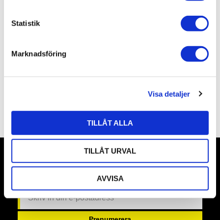
c
k
Statistik
e
s
Marknadsföring
v
a
l
Visa detaljer
Omdömen
TILLÅT ALLA
TILLÅT URVAL
Nyhetsbrev
AVVISA
Prenumerera