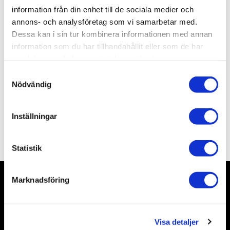
Artikelnr
IT7004
information från din enhet till de sociala medier och
Leveranstid
skickas från oss inom 3-5 vardagar
annons- och analysföretag som vi samarbetar med.
Dessa kan i sin tur kombinera informationen med annan
information som du har tillhandahållit eller som de har
Allmänt
samlat in när du har använt deras tjänster.
S
Nödvändig
a
m
t
Inställningar
y
Omdömen
c
k
Statistik
e
s
Marknadsföring
v
Nyhetsbrev
a
l
Visa detaljer