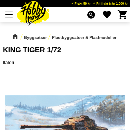
Frakt 59 kr
Fri frakt från 1.000 kr
Kundva
Favoriter
Meny
search
Byggsatser
Plastbyggsatser & Plastmodeller
KING TIGER 1/72
Italeri