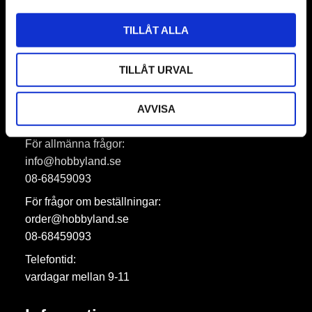
Prenumerera
TILLÅT ALLA
Dina personuppgifter behandlas i enlighet med vår
integritetspolicy
.
TILLÅT URVAL
AVVISA
Hobbyland AB
För allmänna frågor:
info@hobbyland.se
08-68459093
För frågor om beställningar:
order@hobbyland.se
08-68459093
Telefontid:
vardagar mellan 9-11