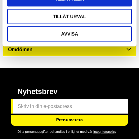
Den perfekta musikprydnaden att visa upp
TILLÅT URVAL
3D-instruktioner med appen LEGO® Builder
AVVISA
Tekniska data och specifikationer
Omdömen
Nyhetsbrev
Prenumerera
Dina personuppgifter behandlas i enlighet med vår
integritetspolicy
.