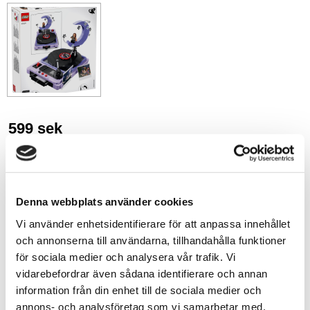
599
sek
-
+
Denna webbplats använder cookies
Lägg till i favoriter
Vi använder enhetsidentifierare för att anpassa innehållet
och annonserna till användarna, tillhandahålla funktioner
Lagerstatus
I lager
för sociala medier och analysera vår trafik. Vi
Artikelnr
L-43029
Tillv. artikelnr
43029
vidarebefordrar även sådana identifierare och annan
Leveranstid
skickas från oss inom 0-1 vardagar
information från din enhet till de sociala medier och
annons- och analysföretag som vi samarbetar med.