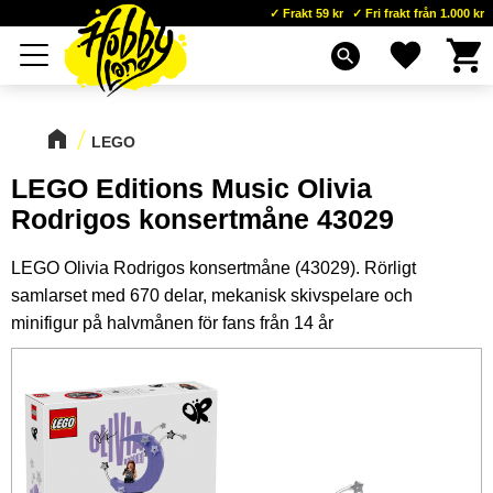
Frakt 59 kr
Fri frakt från 1.000 kr
Kundva
Favoriter
Meny
search
LEGO
LEGO Editions Music Olivia
Rodrigos konsertmåne 43029
LEGO Olivia Rodrigos konsertmåne (43029). Rörligt
samlarset med 670 delar, mekanisk skivspelare och
minifigur på halvmånen för fans från 14 år