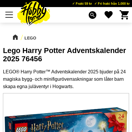
Frakt 59 kr
Fri frakt från 1.000 kr
Kundva
Favoriter
Meny
search
LEGO
Lego Harry Potter Adventskalender
2025 76456
LEGO® Harry Potter™ Adventskalender 2025 bjuder på 24
magiska bygg- och minifiguröverraskningar som låter barn
skapa egna juläventyr i Hogwarts.