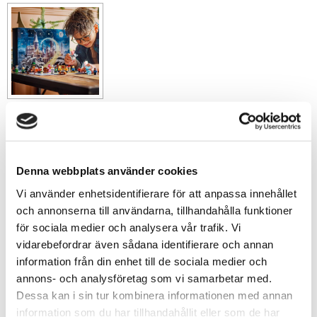
389
sek
-
+
Denna webbplats använder cookies
Vi använder enhetsidentifierare för att anpassa innehållet
och annonserna till användarna, tillhandahålla funktioner
Lägg till i favoriter
för sociala medier och analysera vår trafik. Vi
vidarebefordrar även sådana identifierare och annan
Lagerstatus
10 st i lager
information från din enhet till de sociala medier och
Artikelnr
L-76456
annons- och analysföretag som vi samarbetar med.
Tillv. artikelnr
76456
Leveranstid
skickas från oss inom 0-1 vardagar
Dessa kan i sin tur kombinera informationen med annan
information som du har tillhandahållit eller som de har