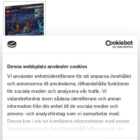
329
sek
Denna webbplats använder cookies
-
+
Vi använder enhetsidentifierare för att anpassa innehållet
och annonserna till användarna, tillhandahålla funktioner
för sociala medier och analysera vår trafik. Vi
Lägg till i favoriter
vidarebefordrar även sådana identifierare och annan
information från din enhet till de sociala medier och
Lagerstatus
I lager
annons- och analysföretag som vi samarbetar med.
Artikelnr
L-76475
Dessa kan i sin tur kombinera informationen med annan
Tillv. artikelnr
76475
information som du har tillhandahållit eller som de har
Leveranstid
skickas från oss inom 0-1 vardagar
samlat in när du har använt deras tjänster.