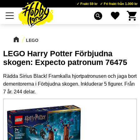
Frakt 59 kr
Fri frakt från 1.000 kr
Kundva
Favoriter
Meny
search
LEGO
LEGO Harry Potter Förbjudna
skogen: Expecto patronum 76475
Rädda Sirius Black! Framkalla hjortpatronusen och jaga bort
dementorerna i Förbjudna skogen. Inkluderar 5 figurer. Från
7 år. 244 delar.