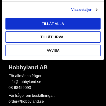
l
Visa detaljer
Nyhetsbrev
TILLÅT ALLA
Prenumerera
TILLÅT URVAL
Dina personuppgifter behandlas i enlighet med vår
integritetspolicy
.
AVVISA
Hobbyland AB
För allmänna frågor:
info@hobbyland.se
08-68459093
För frågor om beställningar:
order@hobbyland.se