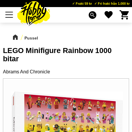
Frakt 59 kr
Fri frakt från 1.000 kr
Kundva
Favoriter
Meny
search
Pussel
LEGO Minifigure Rainbow 1000
bitar
Abrams And Chronicle