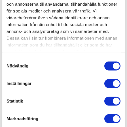
och annonserna till användarna, tillhandahålla funktioner
-
+
för sociala medier och analysera vår trafik. Vi
vidarebefordrar även sådana identifierare och annan
Lägg till i favoriter
information från din enhet till de sociala medier och
annons- och analysföretag som vi samarbetar med.
Lagerstatus
2 st i lager
Dessa kan i sin tur kombinera informationen med annan
Artikelnr
IT6559
information som du har tillhandahållit eller som de har
Leveranstid
skickas från oss inom 3-5 vardagar
samlat in när du har använt deras tjänster.
S
Nödvändig
a
Allmänt
m
t
Inställningar
y
c
k
Statistik
e
Omdömen
s
Marknadsföring
v