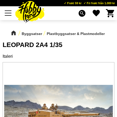
Frakt 59 kr
Fri frakt från 1.000 kr
Kundva
Favoriter
Meny
search
Byggsatser
Plastbyggsatser & Plastmodeller
LEOPARD 2A4 1/35
Italeri