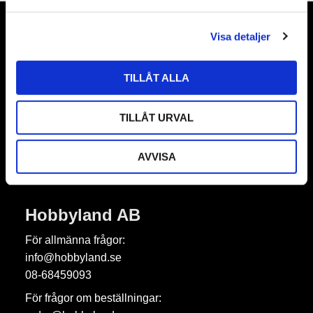
a
l
Visa detaljer
Nyhetsbrev
TILLÅT ALLA
TILLÅT URVAL
Prenumerera
Dina personuppgifter behandlas i enlighet med vår
integritetspolicy
.
AVVISA
Hobbyland AB
För allmänna frågor:
info@hobbyland.se
08-68459093
För frågor om beställningar: