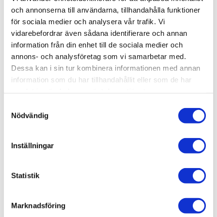
Artikelnr
IT6574S
och annonserna till användarna, tillhandahålla funktioner
Leveranstid
skickas från oss inom 3-5 vardagar
för sociala medier och analysera vår trafik. Vi
vidarebefordrar även sådana identifierare och annan
information från din enhet till de sociala medier och
Allmänt
annons- och analysföretag som vi samarbetar med.
Omdömen
Dessa kan i sin tur kombinera informationen med annan
information som du har tillhandahållit eller som de har
samlat in när du har använt deras tjänster.
Produktens betyg
Baserat på 0 betyg.
S
Du
Nödvändig
a
m
t
Inställningar
y
c
k
Statistik
Bli den första att lämna ett omdöme.
e
s
Marknadsföring
v