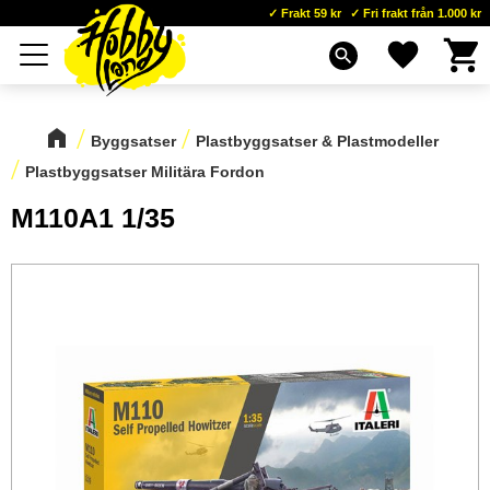
Frakt 59 kr
Fri frakt från 1.000 kr
Kundva
Favoriter
Meny
search
Byggsatser
Plastbyggsatser & Plastmodeller
Plastbyggsatser Militära Fordon
M110A1 1/35