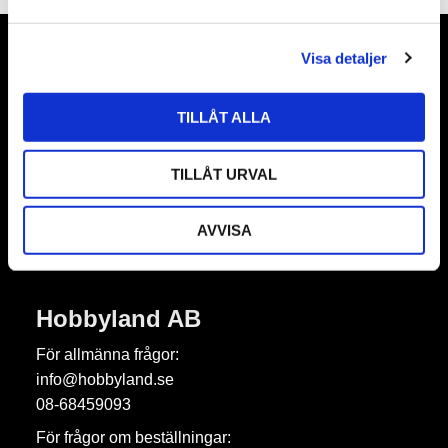
a
l
Visa detaljer
Nyhetsbrev
TILLÅT ALLA
TILLÅT URVAL
Prenumerera
Dina personuppgifter behandlas i enlighet med vår
integritetspolicy
.
AVVISA
Hobbyland AB
För allmänna frågor:
info@hobbyland.se
08-68459093
För frågor om beställningar: