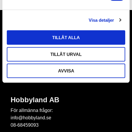
a
l
Visa detaljer
Nyhetsbrev
TILLÅT ALLA
TILLÅT URVAL
Prenumerera
AVVISA
Dina personuppgifter behandlas i enlighet med vår
integritetspolicy
.
Hobbyland AB
För allmänna frågor:
info@hobbyland.se
08-68459093