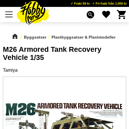
Frakt 59 kr
Fri frakt från 1.000 kr
Kundva
Favoriter
Meny
search
Byggsatser
Plastbyggsatser & Plastmodeller
M26 Armored Tank Recovery
Vehicle 1/35
Tamiya