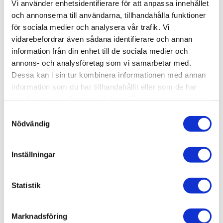
Vi använder enhetsidentifierare för att anpassa innehållet
och annonserna till användarna, tillhandahålla funktioner
-
+
för sociala medier och analysera vår trafik. Vi
vidarebefordrar även sådana identifierare och annan
information från din enhet till de sociala medier och
Lägg till i favoriter
annons- och analysföretag som vi samarbetar med.
Dessa kan i sin tur kombinera informationen med annan
Lagerstatus
2 st i lager
information som du har tillhandahållit eller som de har
Artikelnr
TA35244
samlat in när du har använt deras tjänster.
Leveranstid
skickas från oss inom 3-5 vardagar
S
Nödvändig
a
Allmänt
m
t
Inställningar
y
c
k
Statistik
e
s
Omdömen
Marknadsföring
v