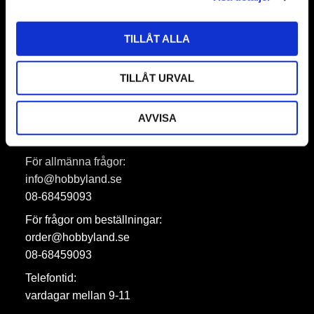
TILLÅT ALLA
Prenumerera
Dina personuppgifter behandlas i enlighet med vår
integritetspolicy
.
TILLÅT URVAL
AVVISA
Hobbyland AB
För allmänna frågor:
info@hobbyland.se
08-68459093
För frågor om beställningar:
order@hobbyland.se
08-68459093
Telefontid:
vardagar mellan 9-11