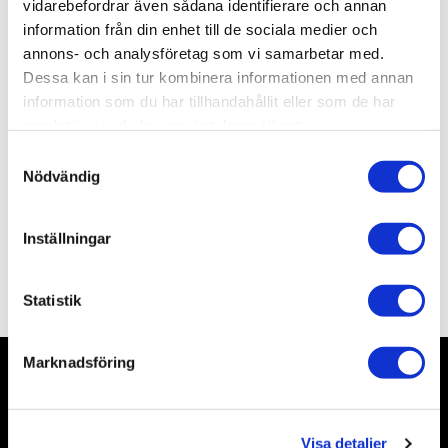
vidarebefordrar även sådana identifierare och annan
Lagerstatus
Slutsåld
information från din enhet till de sociala medier och
Artikelnr
TAK2117
annons- och analysföretag som vi samarbetar med.
Leveranstid
Okänd leveranstid
Dessa kan i sin tur kombinera informationen med annan
information som du har tillhandahållit eller som de har
samlat in när du har använt deras tjänster.
Allmänt
S
Nödvändig
a
m
t
Inställningar
y
c
Omdömen
k
Statistik
e
s
Marknadsföring
v
a
Nyhetsbrev
l
Visa detaljer