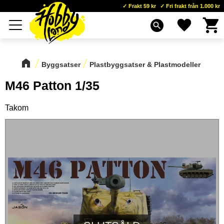
Frakt 59 kr
Fri frakt från 1.000 kr
Kundva
Favoriter
Meny
search
Byggsatser
Plastbyggsatser & Plastmodeller
M46 Patton 1/35
Takom