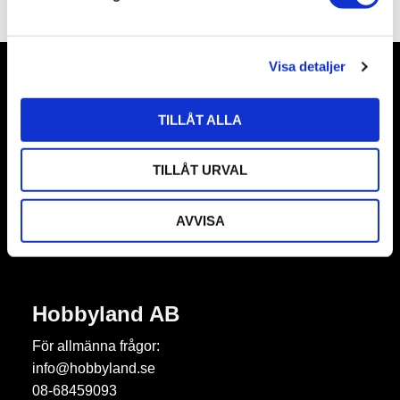
v
a
l
Visa detaljer
Nyhetsbrev
TILLÅT ALLA
TILLÅT URVAL
Prenumerera
AVVISA
Dina personuppgifter behandlas i enlighet med vår
integritetspolicy
.
Hobbyland AB
För allmänna frågor:
info@hobbyland.se
08-68459093