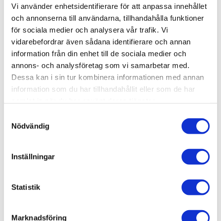
Vi använder enhetsidentifierare för att anpassa innehållet
Lagerstatus
Slutsåld
och annonserna till användarna, tillhandahålla funktioner
Artikelnr
RFM5020
för sociala medier och analysera vår trafik. Vi
Leveranstid
Okänd leveranstid
vidarebefordrar även sådana identifierare och annan
information från din enhet till de sociala medier och
Allmänt
annons- och analysföretag som vi samarbetar med.
Dessa kan i sin tur kombinera informationen med annan
Omdömen
information som du har tillhandahållit eller som de har
samlat in när du har använt deras tjänster.
Produktens betyg
Baserat på 0 betyg.
S
Nödvändig
a
Du
m
t
Inställningar
y
c
k
Statistik
e
Bli den första att lämna ett omdöme.
s
Marknadsföring