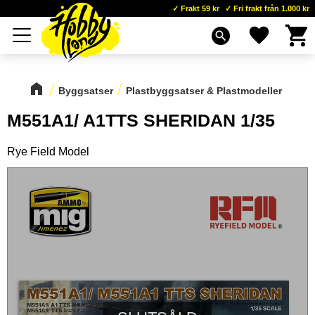
Frakt 59 kr
Fri frakt från 1.000 kr
Kundva
Favoriter
Meny
search
Byggsatser
Plastbyggsatser & Plastmodeller
M551A1/ A1TTS SHERIDAN 1/35
Rye Field Model