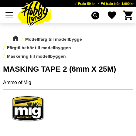
Frakt 59 kr
Fri frakt från 1.000 kr
Kundva
Favoriter
Meny
search
Modellfärg till modellbygge
Färgtillbehör till modellbyggen
Maskering till modellbyggen
MASKING TAPE 2 (6mm X 25M)
Ammo of Mig