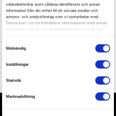
vidarebefordrar även sådana identifierare och annan
information från din enhet till de sociala medier och
Lagerstatus
2 st i lager
Artikelnr
AMIG8039
annons- och analysföretag som vi samarbetar med.
Leveranstid
skickas från oss inom 0-1 vardagar
Dessa kan i sin tur kombinera informationen med annan
information som du har tillhandahållit eller som de har
samlat in när du har använt deras tjänster.
Allmänt
S
Nödvändig
a
m
t
Inställningar
y
c
Omdömen
k
Statistik
e
s
Marknadsföring
v
a
Nyhetsbrev
l