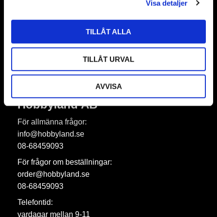
Visa detaljer
TILLÅT ALLA
Prenumerera
Dina personuppgifter behandlas i enlighet med vår
integritetspolicy
.
TILLÅT URVAL
AVVISA
Hobbyland AB
För allmänna frågor:
info@hobbyland.se
08-68459093
För frågor om beställningar:
order@hobbyland.se
08-68459093
Telefontid:
vardagar mellan 9-11