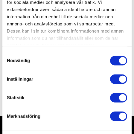
för sociala medier och analysera vår trafik. Vi
Lagerstatus
28 st i lager
vidarebefordrar även sådana identifierare och annan
Artikelnr
VAL70540
Leveranstid
skickas från oss inom 0-1 vardagar
information från din enhet till de sociala medier och
annons- och analysföretag som vi samarbetar med.
Dessa kan i sin tur kombinera informationen med annan
Allmänt
information som du har tillhandahållit eller som de har
samlat in när du har använt deras tjänster.
S
Nödvändig
a
m
t
Inställningar
y
c
k
Statistik
Omdömen
e
s
Marknadsföring
v
a
l