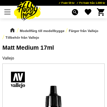
Frakt 59 kr
Fri frakt från 1.000 kr
Kundva
Favoriter
Meny
search
Modellfärg till modellbygge
Färger från Vallejo
Tillbehör från Vallejo
Matt Medium 17ml
Vallejo