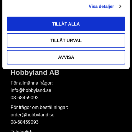
Nyhetsbrev
Visa detaljer
TILLÅT ALLA
Prenumerera
TILLÅT URVAL
Dina personuppgifter behandlas i enlighet med vår
integritetspolicy
.
AVVISA
Hobbyland AB
För allmänna frågor:
info@hobbyland.se
08-68459093
För frågor om beställningar:
order@hobbyland.se
08-68459093
Telefontid: