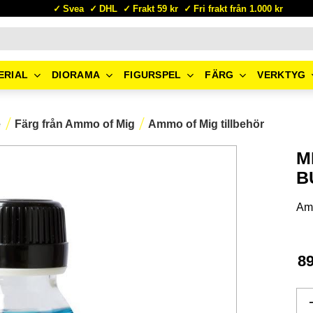
Svea
DHL
Frakt 59 kr
Fri frakt från 1.000 kr
ERIAL
DIORAMA
FIGURSPEL
FÄRG
VERKTYG
e
Färg från Ammo of Mig
Ammo of Mig tillbehör
M
B
Am
8