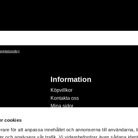
tegritetspolicy
.
Information
Köpvillkor
Kontakta oss
Mina sidor
Om Hobbyland
r cookies
Personuppgiftspolicy och
cookies
rare för att anpassa innehållet och annonserna till användarna, t
Inspiration & Passion
er och analysera vår trafik. Vi vidarebefordrar även sådana ident