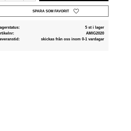
Lägg till i favoriter
agerstatus
5 st i lager
rtikelnr
AMIG2020
everanstid
skickas från oss inom 0-1 vardagar