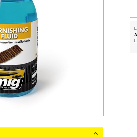
L
A
L