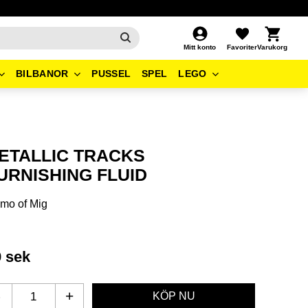
Kundvagn
Favoriter
Mitt konto
BILBANOR
PUSSEL
SPEL
LEGO
ETALLIC TRACKS
URNISHING FLUID
mo of Mig
9
sek
-
+