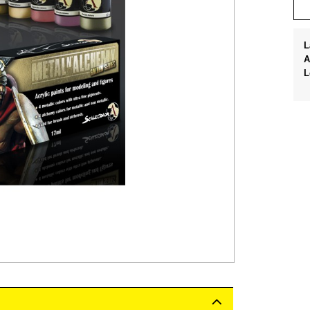
L
A
L