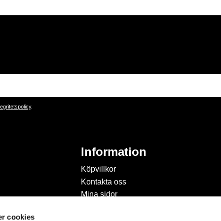
tegritetspolicy
.
Information
Köpvillkor
Kontakta oss
Mina sidor
Om Hobbyland
r cookies
Personuppgiftspolicy och