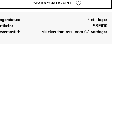
Lägg till i favoriter
agerstatus
4 st i lager
rtikelnr
SSE010
everanstid
skickas från oss inom 0-1 vardagar