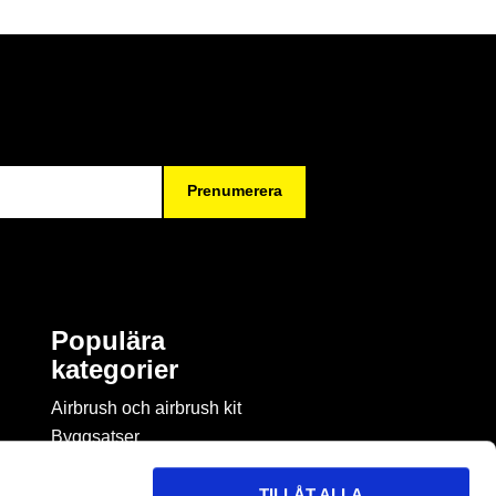
Prenumerera
Populära
kategorier
Airbrush och airbrush kit
Byggsatser
Böcker & tidningar om
modellbygge
TILLÅT ALLA