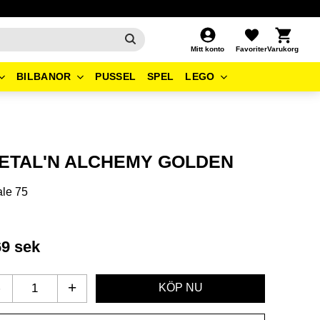
Kundvagn
Favoriter
Mitt konto
BILBANOR
PUSSEL
SPEL
LEGO
ETAL'N ALCHEMY GOLDEN
le 75
69
sek
-
+