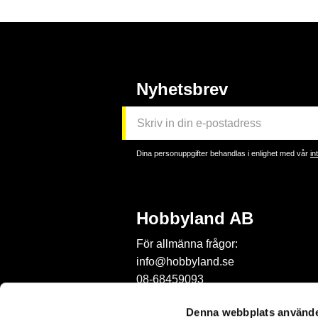
Nyhetsbrev
Dina personuppgifter behandlas i enlighet med vår
in
Hobbyland AB
För allmänna frågor:
info@hobbyland.se
08-68459093
För frågor om beställningar:
Denna webbplats använde