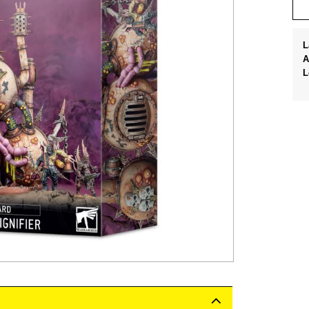
L
A
L