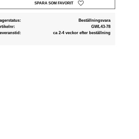
Lägg till i favoriter
agerstatus
Beställningsvara
rtikelnr
GWL43-78
everanstid
ca 2-4 veckor efter beställning