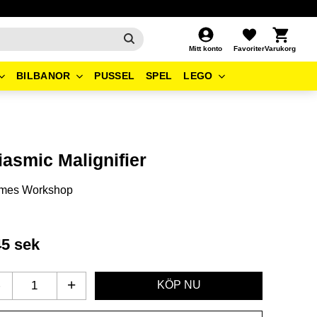
Kundvagn
Favoriter
Mitt konto
BILBANOR
PUSSEL
SPEL
LEGO
iasmic Malignifier
mes Workshop
45
sek
-
+