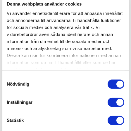
Denna webbplats använder cookies
-
+
Vi använder enhetsidentifierare för att anpassa innehållet
och annonserna till användarna, tillhandahålla funktioner
för sociala medier och analysera vår trafik. Vi
Lägg till i favoriter
vidarebefordrar även sådana identifierare och annan
information från din enhet till de sociala medier och
Lagerstatus
I lager
annons- och analysföretag som vi samarbetar med.
Artikelnr
VAL26579
Dessa kan i sin tur kombinera informationen med annan
Leveranstid
skickas från oss inom 0-1 vardagar
information som du har tillhandahållit eller som de har
samlat in när du har använt deras tjänster.
S
Allmänt
Nödvändig
a
m
t
Inställningar
y
c
k
Statistik
Acrylic paste of natural mica which dries to a rough
e
texture of grey flakes with silver highlights.