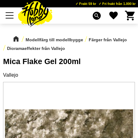
Frakt 59 kr
Fri frakt från 1.000 kr
Kundva
Favoriter
Meny
search
Modellfärg till modellbygge
Färger från Vallejo
Dioramaeffekter från Vallejo
Mica Flake Gel 200ml
Vallejo