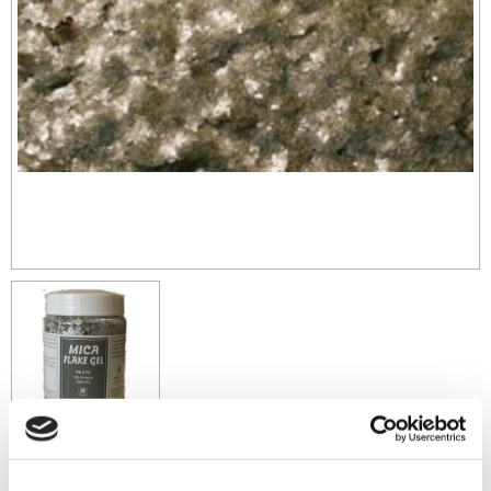
160
sek