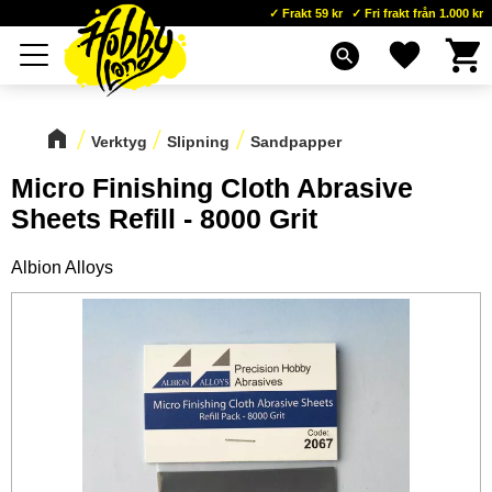
Frakt 59 kr
Fri frakt från 1.000 kr
Kundva
Favoriter
Meny
search
Verktyg
Slipning
Sandpapper
Micro Finishing Cloth Abrasive
Sheets Refill - 8000 Grit
Albion Alloys