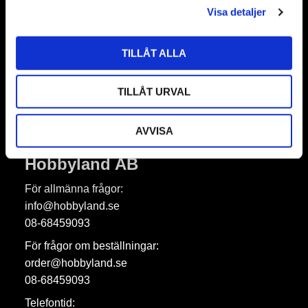
Nyhetsbrev
Visa detaljer
TILLÅT ALLA
Prenumerera
TILLÅT URVAL
Dina personuppgifter behandlas i enlighet med vår
integritetspolicy
.
AVVISA
Hobbyland AB
För allmänna frågor:
info@hobbyland.se
08-68459093
För frågor om beställningar:
order@hobbyland.se
08-68459093
Telefontid: