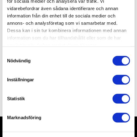
för sociala medier och analysera vår trafik. Vi
Lagerstatus
1 st i lager
vidarebefordrar även sådana identifierare och annan
Artikelnr
AL2067
information från din enhet till de sociala medier och
Leveranstid
skickas från oss inom 0-1 vardagar
annons- och analysföretag som vi samarbetar med.
Dessa kan i sin tur kombinera informationen med annan
information som du har tillhandahållit eller som de har
Allmänt
samlat in när du har använt deras tjänster.
S
Nödvändig
a
m
For cleaning and polishing. Produce a super fine
t
Inställningar
surface!
y
c
Omdömen
k
Statistik
e
s
Marknadsföring
v
a
l