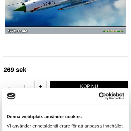
269
sek
-
+
Lägg till i favoriter
Denna webbplats använder cookies
Lagerstatus
I lager
Artikelnr
ED70144
Vi använder enhetsidentifierare för att anpassa innehållet
Leveranstid
skickas från oss inom 0-1 vardagar