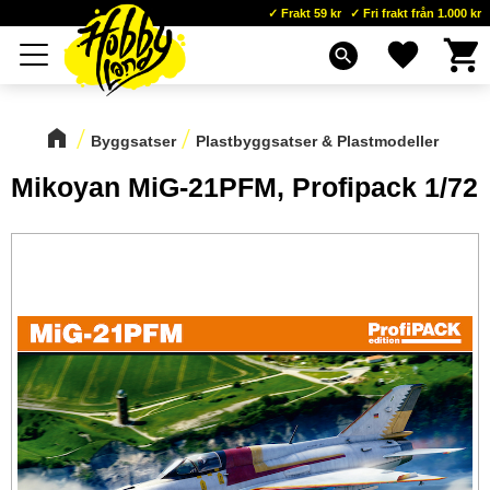
Frakt 59 kr
Fri frakt från 1.000 kr
Kundva
Favoriter
Meny
search
Byggsatser
Plastbyggsatser & Plastmodeller
Mikoyan MiG-21PFM, Profipack 1/72