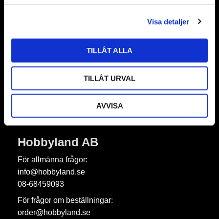
l
Visa detaljer
Nyhetsbrev
TILLÅT ALLA
Prenumerera
TILLÅT URVAL
Dina personuppgifter behandlas i enlighet med vår
integritetspolicy
.
AVVISA
Hobbyland AB
För allmänna frågor:
info@hobbyland.se
08-68459093
För frågor om beställningar:
order@hobbyland.se