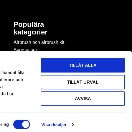
Populära
kategorier
Airbrush och airbrush kit
Byggsatser
Böcker & tidningar om
modellbygge
TILLÅT ALLA
Byggmaterial
illhandahålla
Figurspel
ifierare och
TILLÅT URVAL
LEGO
vi
 du har
AVVISA
ring
Visa detaljer