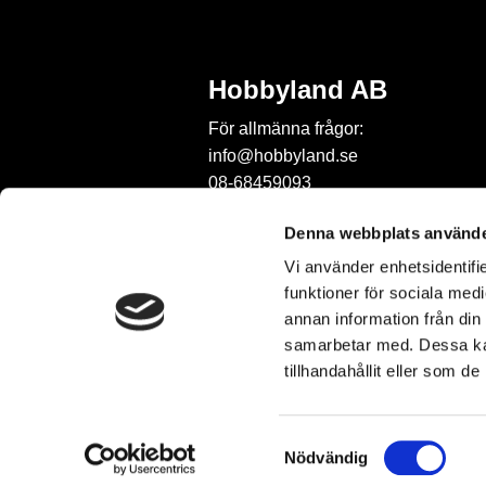
Hobbyland AB
För allmänna frågor:
info@hobbyland.se
08-68459093
För frågor om beställningar:
Denna webbplats använde
order@hobbyland.se
Vi använder enhetsidentifie
08-68459093
funktioner för sociala medi
Telefontid:
annan information från din
vardagar mellan 9-11
samarbetar med. Dessa kan
tillhandahållit eller som d
S
Nödvändig
a