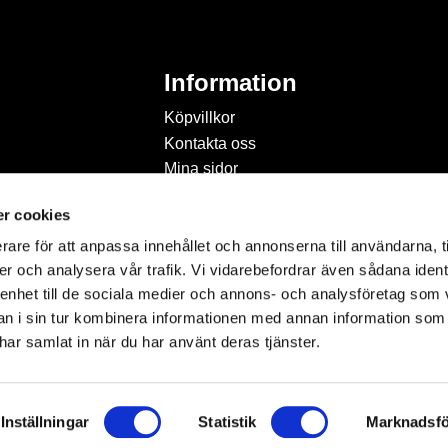
Information
Köpvillkor
Kontakta oss
Mina sidor
Om Hobbyland
r cookies
Personuppgiftspolicy och
cookies
rare för att anpassa innehållet och annonserna till användarna, t
Inspiration & Passion
er och analysera vår trafik. Vi vidarebefordrar även sådana ident
 enhet till de sociala medier och annons- och analysföretag som 
 i sin tur kombinera informationen med annan information som
e har samlat in när du har använt deras tjänster.
Inställningar
Statistik
Marknadsfö