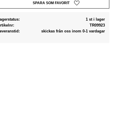
Lägg till i favoriter
agerstatus
1 st i lager
rtikelnr
TR09923
everanstid
skickas från oss inom 0-1 vardagar