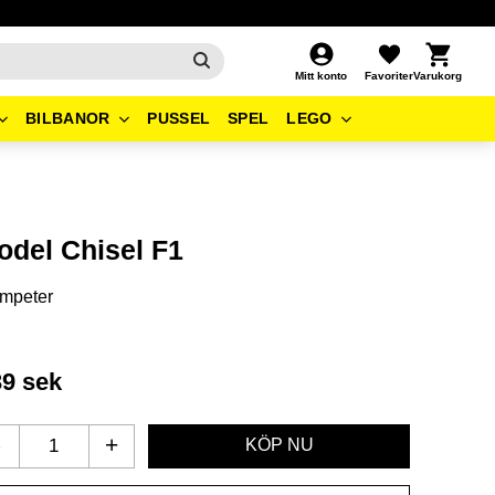
Kundvagn
Favoriter
Mitt konto
BILBANOR
PUSSEL
SPEL
LEGO
odel Chisel F1
mpeter
39
sek
-
+