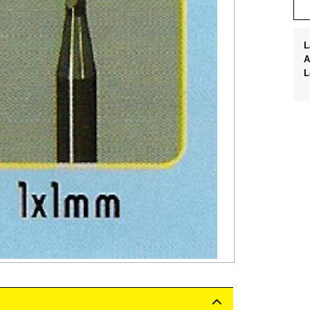
L
A
L