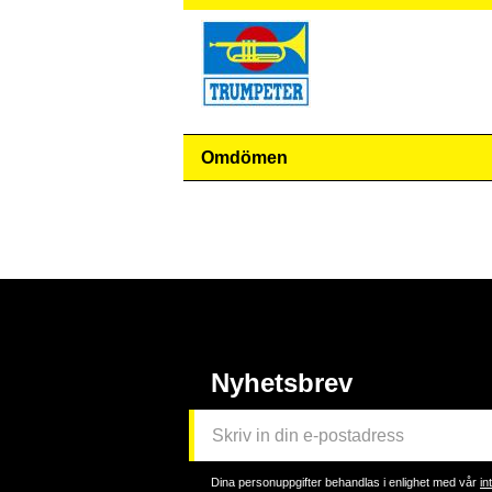
Omdömen
Nyhetsbrev
Dina personuppgifter behandlas i enlighet med vår
in